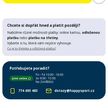
Mazání a čištění
Páteřáky
Zabezpečení
Chcete si dopřát hned a platit později?
Ostatní
Nabízíme různé možnosti platby: online kartou,
odloženou
platbu
nebo
platbu na třetiny
.
Brašny, košíky a nosiče
Vložky do bot
Vyberte si tu, která vám nejvíce vyhovuje.
Co je to třetinka a odložená platba?
Pumpičky a pumpy
Náhradní díly
Potřebujete poradit?
Nářadí pro kola
Boby a kluzáky
Po - Pá 10:00 - 18:00
So 9:00 - 15:00
Jsme online
Ne ZAVŘENO
Blatníky
774 493 483
dotazy@happysport.cz
Řetězy