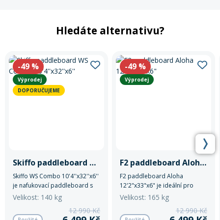
Hledáte alternativu?
-49
%
-49
%
Výprodej
Výprodej
DOPORUČUJEME
Skiffo paddleboard WS Combo 10'4''x32''x6''
F2 paddleboard Aloha 12'2"x33"x6"
Skiffo WS Combo 10'4''x32''x6''
F2 paddleboard Aloha
je nafukovací paddleboard s
12'2"x33"x6" je ideální pro
nosností do 140 kg.
zábavu i sportovní použití na
Velikost: 140 kg
Velikost: 165 kg
vodě.
12 990 Kč
12 990 Kč
6 499 Kč
6 499 Kč
Použité
Použité