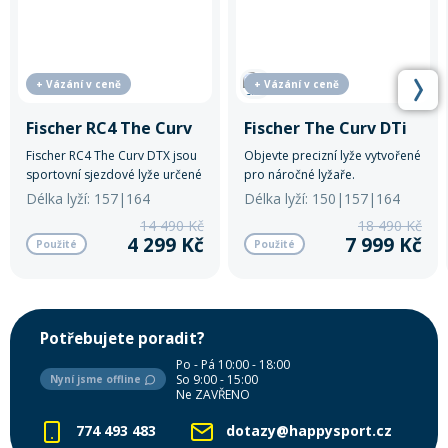
+ Vázání v ceně
+ Vázání v ceně
Fischer RC4 The Curv
Fischer The Curv DTi
Fischer RC4 The Curv DTX jsou
Objevte precizní lyže vytvořené
sportovní sjezdové lyže určené
pro náročné lyžaře.
pro ambiciózní lyžaře, kteří
Délka lyží: 157|164
Délka lyží: 150|157|164
hledají maximální jistotu,
14 490 Kč
18 490 Kč
rychlost a precizní vedení
4 299 Kč
7 999 Kč
Použité
Použité
oblouku.
Potřebujete poradit?
Po - Pá 10:00 - 18:00
So 9:00 - 15:00
Nyní jsme offline
Ne ZAVŘENO
774 493 483
dotazy@happysport.cz