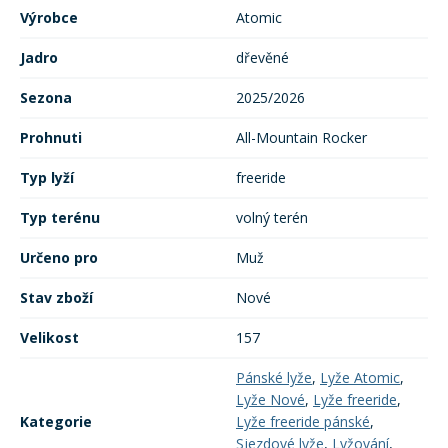
Výrobce
Atomic
Jadro
dřevěné
Sezona
2025/2026
Prohnuti
All-Mountain Rocker
Typ lyží
freeride
Typ terénu
volný terén
Určeno pro
Muž
Stav zboží
Nové
Velikost
157
Pánské lyže
,
Lyže Atomic
,
Lyže Nové
,
Lyže freeride
,
Kategorie
Lyže freeride pánské
,
Sjezdové lyže
,
Lyžování
,