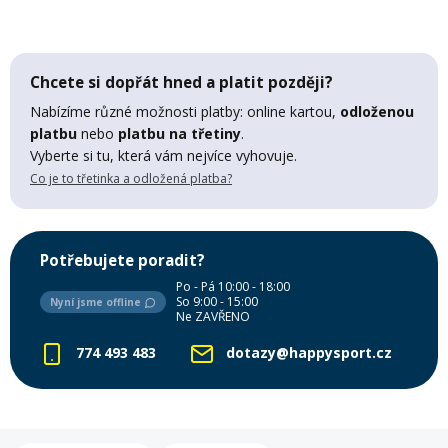
Mazání a čištění
Páteřáky
Chcete si dopřát hned a platit později?
Zabezpečení
Ostatní
Nabízíme různé možnosti platby: online kartou,
odloženou
platbu
nebo
platbu na třetiny
.
Vyberte si tu, která vám nejvíce vyhovuje.
Brašny, košíky a nosiče
Vložky do bot
Co je to třetinka a odložená platba?
Pumpičky a pumpy
Náhradní díly
Potřebujete poradit?
Po - Pá 10:00 - 18:00
Nářadí pro kola
So 9:00 - 15:00
Nyní jsme offline
Boby a kluzáky
Ne ZAVŘENO
774 493 483
dotazy@happysport.cz
Blatníky
Řetězy