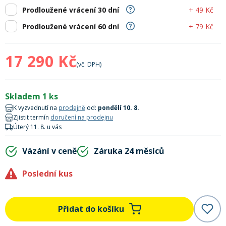
Lyžařské rukavice
Rukavice na běžky
Snowboardové vázání
Skialpové boty
Kukly a uši
+ 49 Kč
Prodloužené vrácení 30 dní
Plavání
+ 79 Kč
Prodloužené vrácení 60 dní
Gripy
Kalhoty
Lyžařské vázání
Vázání na běžky
Snowboardové rukavice
Skialpové vázání
Oblečení
17 290 Kč
(vč. DPH)
Stojánky
Doplňky
Sjezdové hole
Doplňky na běžky
Snowboardové náhradní díly
Skialpové hole
Lyžařské hole
Skladem 1 ks
Zvonky a houkačky
Brýle na běžky
Snowboardové doplňky
Skialpové rukavice
Péče o skluznici a hrany
K vyzvednutí na
prodejně
od:
pondělí 10. 8.
Zjistit termín
doručení na prodejnu
Úterý 11. 8. u vás
Světla
Skialpové doplňky
Vaky, tašky a batohy
Vázání v ceně
Záruka 24 měsíců
Lepení a opravné sady
Poslední kus
Skialpové pásy
Dárkové poukazy
Pláště a duše
Přidat do košíku
Sněžnice
Brusle