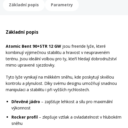
Základní popis
Parametry
Rukavice na kolo
Základní popis
Atomic Bent 90+STR 12 GW
jsou freeride lyže, které
kombinují výjimečnou stabilitu a hravost v neupraveném
terénu. Jsou ideální volbou pro ty, kteří hledají dobrodružství
mimo upravené sjezdovky.
Tyto lyže vynikají na měkkém sněhu, kde poskytují skvělou
kontrolu a plynulost. Díky svému designu umožňují snadnou
manipulaci a stabilitu i při vyšších rychlostech.
Dřevěné jádro
– zajišťuje lehkost a sílu pro maximální
výkonnost
Rocker profil
– zlepšuje vztlak a ovladatelnost v hlubokém
sněhu