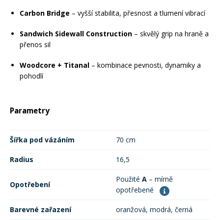
Carbon Bridge
– vyšší stabilita, přesnost a tlumení vibrací
Rukavice na kolo
Sandwich Sidewall Construction
– skvělý grip na hraně a
přenos sil
Woodcore + Titanal
– kombinace pevnosti, dynamiky a
pohodlí
Parametry
Šířka pod vázáním
70 cm
Radius
16,5
Použité
A
– mírně
Opotřebení
opotřebené
Barevné zařazení
oranžová, modrá, černá