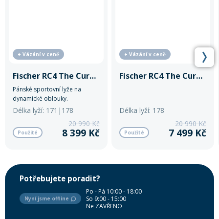
+ Vázání v ceně
+ Vázání v ceně
Fischer RC4 The Curv DTX
Fischer RC4 The Curv DTX
Pánské sportovní lyže na
dynamické oblouky.
Délka lyží: 171|178
Délka lyží: 178
20 990 Kč
20 990 Kč
8 399 Kč
7 499 Kč
Použité
Použité
Potřebujete poradit?
Po - Pá 10:00 - 18:00
So 9:00 - 15:00
Nyní jsme offline
Ne ZAVŘENO