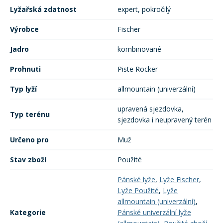
Lyžařská zdatnost
expert, pokročilý
Výrobce
Fischer
Jadro
kombinované
Prohnuti
Piste Rocker
Typ lyží
allmountain (univerzální)
upravená sjezdovka,
Typ terénu
sjezdovka i neupravený terén
Určeno pro
Muž
Stav zboží
Použité
Pánské lyže
,
Lyže Fischer
,
Lyže Použité
,
Lyže
allmountain (univerzální)
,
Kategorie
Pánské univerzální lyže