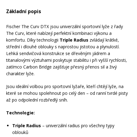
Mazání a čištění
Základní popis
Páteřáky
Fischer The Curv DTX jsou univerzální sportovní lyže z řady
Zabezpečení
Ostatní
The Curv, které nabízejí perfektní kombinaci výkonu a
komfortu. Díky technologii
Triple Radius
zvládají krátké,
střední i dlouhé oblouky s naprostou jistotou a plynulostí.
Brašny, košíky a nosiče
Vložky do bot
Lehká sendvičová konstrukce se dřevěným jádrem a
titanalovými výztuhami poskytuje stabilitu i při vyšší rychlosti,
zatímco Carbon Bridge zajišťuje přesný přenos sil a živý
Pumpičky a pumpy
charakter lyže.
Náhradní díly
Jsou ideální volbou pro sportovní lyžaře, kteří chtějí lyže, na
Nářadí pro kola
které se mohou spolehnout po celý den – od ranní tvrdé pisty
Boby a kluzáky
až po odpolední rozbředlý sníh.
Blatníky
Technologie:
Triple Radius
– univerzální radius pro všechny typy
Řetězy
oblouků