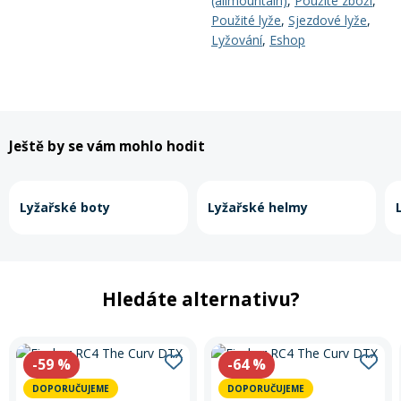
(allmountain)
,
Použité zboží
,
Použité lyže
,
Sjezdové lyže
,
Lyžování
,
Eshop
Ještě by se vám mohlo hodit
Lyžařské boty
Lyžařské helmy
Hledáte alternativu?
-59
%
-64
%
DOPORUČUJEME
DOPORUČUJEME