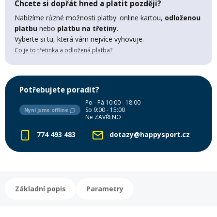
Chcete si dopřát hned a platit později?
Lyžařské rukavice
Rukavice na běžky
Snowboardové vázání
Skialpové boty
Kukly a uši
Plavání
Nabízíme různé možnosti platby: online kartou,
odloženou
platbu
nebo
platbu na třetiny
.
Gripy
Kalhoty
Lyžařské vázání
Vázání na běžky
Snowboardové rukavice
Skialpové vázání
Oblečení
Vyberte si tu, která vám nejvíce vyhovuje.
Co je to třetinka a odložená platba?
Stojánky
Doplňky
Sjezdové hole
Doplňky na běžky
Snowboardové náhradní díly
Skialpové hole
Lyžařské hole
Potřebujete poradit?
Zvonky a houkačky
Po - Pá 10:00 - 18:00
Brýle na běžky
Snowboardové doplňky
Skialpové rukavice
Péče o skluznici a hrany
So 9:00 - 15:00
Nyní jsme offline
Ne ZAVŘENO
Světla
774 493 483
dotazy@happysport.cz
Skialpové doplňky
Vaky, tašky a batohy
Lepení a opravné sady
Skialpové pásy
Dárkové poukazy
Základní popis
Parametry
Pláště a duše
Sněžnice
Brusle