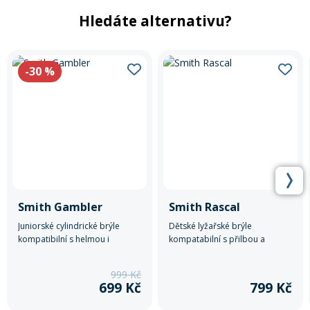
Hledáte alternativu?
-30
%
Smith Gambler
Smith Rascal
Juniorské cylindrické brýle
Dětské lyžařské brýle
kompatibilní s helmou i
kompatabilní s přilbou a
kombinovatelné s dioptrickými
cylindrickým zorníkem s anti-
brýlemi
fog úpravou, který zajišťuje
999 Kč
výborný výhled.
699 Kč
799 Kč