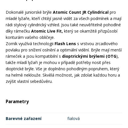
Mazání a čištění
Páteřáky
Dokonalé juniorské brýle
Atomic Count JR Cylindrical
pro
mladé lyžaře, kteří chtějí jasně vidět za všech podmínek a mají
rádi stylový cylindrický vzhled. Jsou také neuvěřitelně pohodlné
Zabezpečení
Ostatní
díky rámečku
Atomic Live Fit,
který se okamžitě přizpůsobí
konturám vašeho obličeje.
Zorník využívá technologii
Flash Lens
s vrstvou zrcadlového
Brašny, košíky a nosiče
Vložky do bot
povlaku pro snížení oslnění a optimální vidění. Brýle mají menší
rámeček a jsou kompatibilní s
dioptrickými brýlemi (OTG
),
takže mladí lyžaři je mohou v případě potřeby nosit přes
Pumpičky a pumpy
dioptrické brýle. Vše je doplněno pohodlným popruhem, který
Náhradní díly
na helmě neklouže. Skvělá možnost, jak zdolat každou horu a
zvýšit vlastní sebedůvěru.
Nářadí pro kola
Boby a kluzáky
Parametry
Blatníky
Barevné zařazení
fialová
Řetězy