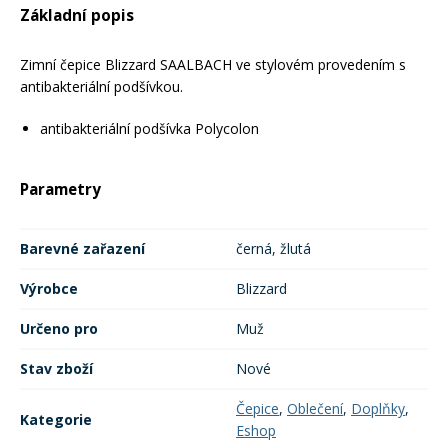
Základní popis
Mazání a čištění
Páteřáky
Zimní čepice Blizzard SAALBACH ve stylovém provedením s
antibakteriální podšívkou.
Zabezpečení
Ostatní
antibakteriální podšívka Polycolon
Brašny, košíky a nosiče
Vložky do bot
Parametry
Pumpičky a pumpy
Náhradní díly
Barevné zařazení
černá, žlutá
Výrobce
Blizzard
Nářadí pro kola
Boby a kluzáky
Určeno pro
Muž
Blatníky
Stav zboží
Nové
Čepice
,
Oblečení
,
Doplňky
,
Kategorie
Řetězy
Eshop