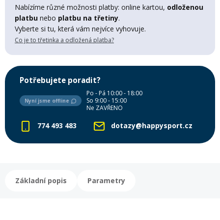
Lyžařské rukavice
Rukavice na běžky
Snowboardové vázání
Skialpové boty
Kukly a uši
Nabízíme různé možnosti platby: online kartou,
odloženou
Plavání
platbu
nebo
platbu na třetiny
.
Vyberte si tu, která vám nejvíce vyhovuje.
Gripy
Kalhoty
Lyžařské vázání
Vázání na běžky
Snowboardové rukavice
Skialpové vázání
Oblečení
Co je to třetinka a odložená platba?
Stojánky
Doplňky
Sjezdové hole
Doplňky na běžky
Snowboardové náhradní díly
Skialpové hole
Lyžařské hole
Potřebujete poradit?
Po - Pá 10:00 - 18:00
Zvonky a houkačky
So 9:00 - 15:00
Nyní jsme offline
Brýle na běžky
Snowboardové doplňky
Skialpové rukavice
Péče o skluznici a hrany
Ne ZAVŘENO
774 493 483
dotazy@happysport.cz
Světla
Skialpové doplňky
Vaky, tašky a batohy
Lepení a opravné sady
Skialpové pásy
Dárkové poukazy
Základní popis
Parametry
Pláště a duše
Sněžnice
Brusle