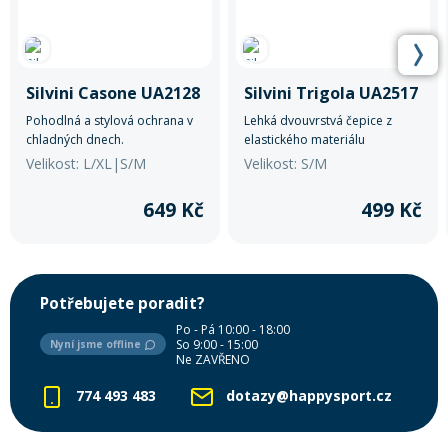
Silvini Casone UA2128
Silvini Trigola UA2517
Pohodlná a stylová ochrana v
Lehká dvouvrstvá čepice z
chladných dnech.
elastického materiálu
QuatroFLEX s reflexními prvky.
Velikost: L/XL|S/M
Velikost: S/M
Ideální pro sport a outdoorové
aktivity.
649 Kč
499 Kč
Potřebujete poradit?
Po - Pá 10:00 - 18:00
So 9:00 - 15:00
Nyní jsme offline
Ne ZAVŘENO
774 493 483
dotazy@happysport.cz