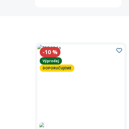
-10
%
Výprodej
DOPORUČUJEME