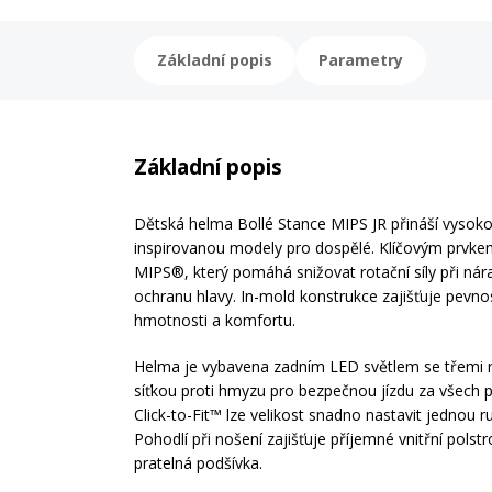
Základní popis
Parametry
Základní popis
Dětská helma Bollé Stance MIPS JR přináší vysok
inspirovanou modely pro dospělé. Klíčovým prvke
MIPS®, který pomáhá snižovat rotační síly při nár
ochranu hlavy. In-mold konstrukce zajišťuje pevno
hmotnosti a komfortu.
Helma je vybavena zadním LED světlem se třemi re
síťkou proti hmyzu pro bezpečnou jízdu za všech
Click-to-Fit™ lze velikost snadno nastavit jednou ru
Pohodlí při nošení zajišťuje příjemné vnitřní polst
pratelná podšívka.