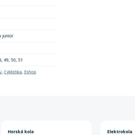
a junior
8, 49, 50, 51
y
,
Cyklistika
,
Eshop
Horská kola
Elektrokola