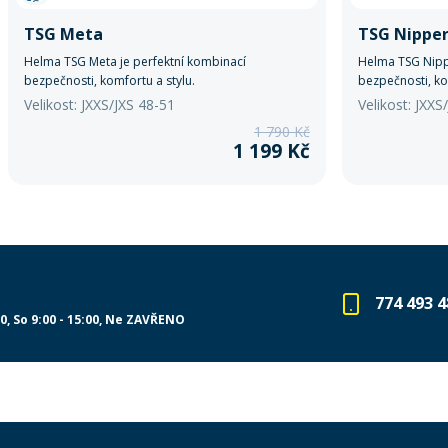
TSG Meta
TSG Nipper
Helma TSG Meta je perfektní kombinací
Helma TSG Nippe
bezpečnosti, komfortu a stylu.
bezpečnosti, ko
Velikost: JXXS/JXS 48-51
Velikost: JXXS
1 790 Kč
1 199 Kč
774 493 4
00
So 9:00 - 15:00
Ne ZAVŘENO