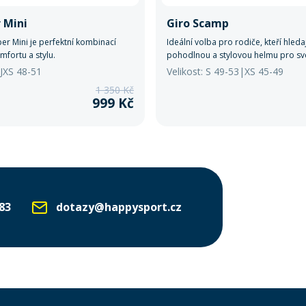
 Mini
Giro Scamp
r Mini je perfektní kombinací
Ideální volba pro rodiče, kteří hled
mfortu a stylu.
pohodlnou a stylovou helmu pro své
/JXS 48-51
Velikost: S 49-53|XS 45-49
1 350 Kč
999 Kč
83
dotazy@happysport.cz