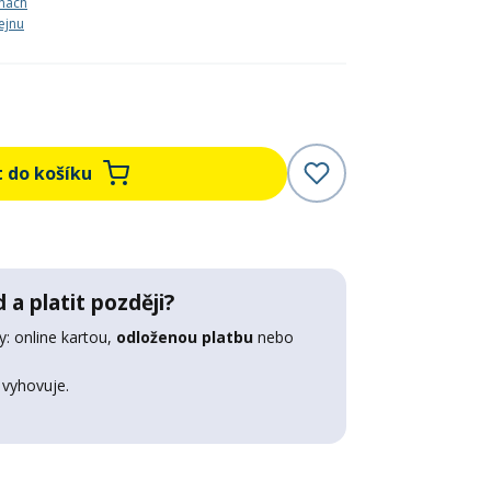
nách
ejnu
t do košíku
 a platit později?
: online kartou,
odloženou platbu
nebo
 vyhovuje.