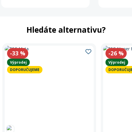
Hledáte alternativu?
-33
%
-26
%
Výprodej
Výprodej
DOPORUČUJEME
DOPORUČUJ