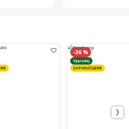
-36
%
Výprodej
EME
DOPORUČUJEME