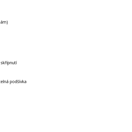
lám)
skřípnutí
telná podšívka