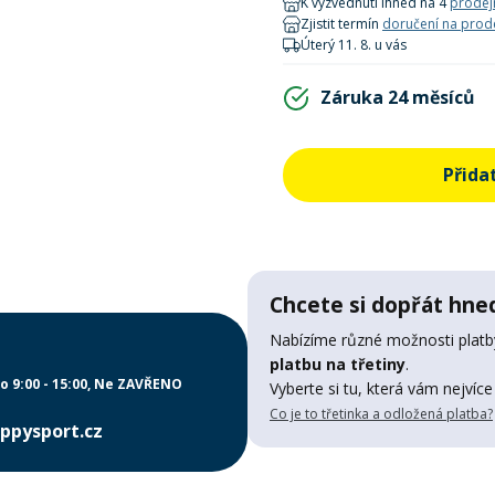
K vyzvednutí ihned na 4
prodej
Zjistit termín
doručení na prod
Úterý 11. 8. u vás
Záruka 24 měsíců
Přida
Chcete si dopřát hned
Nabízíme různé možnosti platby
platbu na třetiny
.
o 9:00 - 15:00
Ne ZAVŘENO
Vyberte si tu, která vám nejvíce
Co je to třetinka a odložená platba?
ppysport.cz