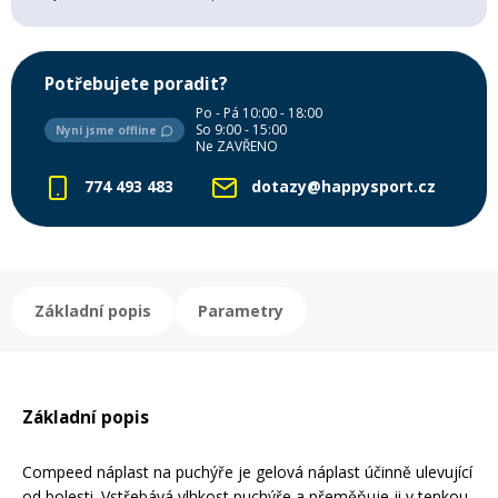
Mazání a čištění
Páteřáky
Potřebujete poradit?
Zabezpečení
Po - Pá 10:00 - 18:00
Ostatní
So 9:00 - 15:00
Nyní jsme offline
Ne ZAVŘENO
Brašny, košíky a nosiče
774 493 483
dotazy@happysport.cz
Vložky do bot
Pumpičky a pumpy
Náhradní díly
Základní popis
Parametry
Nářadí pro kola
Boby a kluzáky
Blatníky
Základní popis
Compeed náplast na puchýře je gelová náplast účinně ulevující
Řetězy
od bolesti. Vstřebává vlhkost puchýře a přeměňuje ji v tenkou