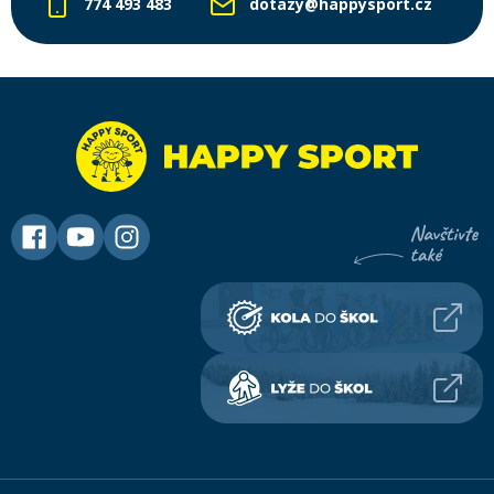
774 493 483
dotazy@happysport.cz