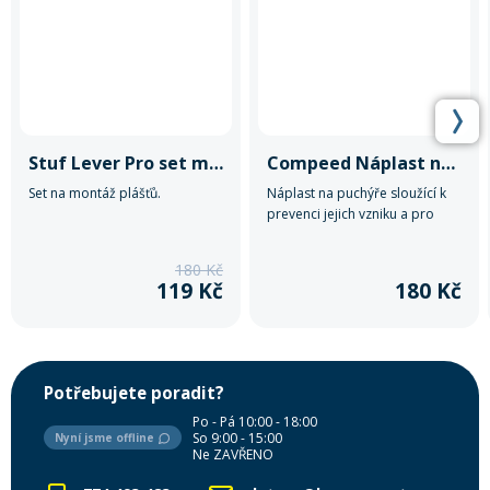
Stuf Lever Pro set monáž plášťů
Compeed Náplast na puchýře Small
Set na montáž plášťů.
Náplast na puchýře sloužící k
prevenci jejich vzniku a pro
úlevu od bolesti a rychlejší
hojení puchýřů.
180 Kč
119 Kč
180 Kč
Potřebujete poradit?
Po - Pá 10:00 - 18:00
So 9:00 - 15:00
Nyní jsme offline
Ne ZAVŘENO