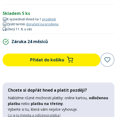
Lyžařské rukavice
Rukavice na běžky
Snowboardové vázání
Skialpové boty
Kukly a uši
Plavání
Skladem 5 ks
Gripy
Kalhoty
K vyzvednutí ihned na 1
prodejně
Lyžařské vázání
Vázání na běžky
Snowboardové rukavice
Skialpové vázání
Oblečení
Zjistit termín
doručení na prodejnu
Úterý 11. 8. u vás
Stojánky
Doplňky
Sjezdové hole
Doplňky na běžky
Snowboardové náhradní díly
Skialpové hole
Lyžařské hole
Záruka 24 měsíců
Zvonky a houkačky
Brýle na běžky
Snowboardové doplňky
Skialpové rukavice
Péče o skluznici a hrany
Přidat do košíku
Světla
Skialpové doplňky
Vaky, tašky a batohy
Lepení a opravné sady
Chcete si dopřát hned a platit později?
Skialpové pásy
Dárkové poukazy
Nabízíme různé možnosti platby: online kartou,
odloženou
platbu
nebo
platbu na třetiny
.
Pláště a duše
Sněžnice
Brusle
Vyberte si tu, která vám nejvíce vyhovuje.
Co je to třetinka a odložená platba?