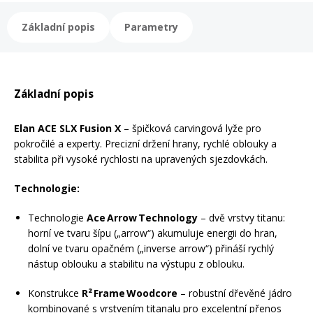
Základní popis
Parametry
Rukavice na kolo
Základní popis
Elan ACE SLX Fusion X
– špičková carvingová lyže pro
pokročilé a experty. Precizní držení hrany, rychlé oblouky a
stabilita při vysoké rychlosti na upravených sjezdovkách.
Technologie:
Technologie
Ace Arrow Technology
– dvě vrstvy titanu:
horní ve tvaru šípu („arrow“) akumuluje energii do hran,
dolní ve tvaru opačném („inverse arrow“) přináší rychlý
nástup oblouku a stabilitu na výstupu z oblouku.
Konstrukce
R² Frame Woodcore
– robustní dřevěné jádro
kombinované s vrstvením titanalu pro excelentní přenos