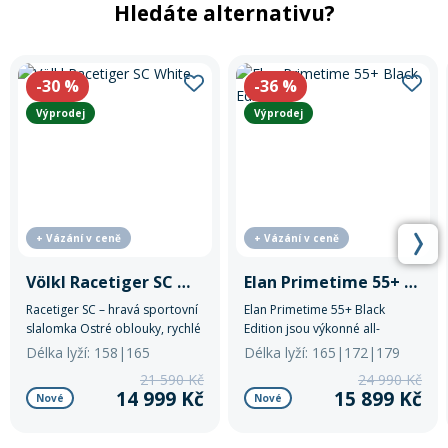
Hledáte alternativu?
-30
%
-36
%
Výprodej
Výprodej
+ Vázání v ceně
+ Vázání v ceně
Völkl Racetiger SC White
Elan Primetime 55+ Black Edition
Racetiger SC – hravá sportovní
Elan Primetime 55+ Black
slalomka Ostré oblouky, rychlé
Edition jsou výkonné all-
reakce a hladký průjezd. Tato
mountain lyže pro pokročilé
Délka lyží: 158|165
Délka lyží: 165|172|179
slalomová lyže s titanálovou
jezdce.
21 590 Kč
24 990 Kč
výztuhou a karbonovou
14 999 Kč
15 899 Kč
Nové
Nové
špičkou kombinuje precizní
vedení s překvapivě snadnou
ovladatelností.