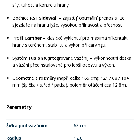
síly, tuhost a kontrolu hrany.
Bočnice
RST Sidewall
– zajišťují optimální přenos sil ze
sjezdaře na hranu lyže, vysokou přilnavost a přesnost.
Profil
Camber
– klasické vyklenutí pro maximální kontakt
hrany s terénem, stabilitu a výkon při carvingu.
Systém
Fusion X
(integrované vázání) – výkonnostní deska
a vázání předinstalované pro lepší odezvu a výkon.
Geometrie a rozměry (např. délka 165 cm): 121 / 68 / 104
mm (špička / střed / patka), poloměr otáčení cca 12,8 m.
Parametry
Šířka pod vázáním
68 cm
Radius
12,8