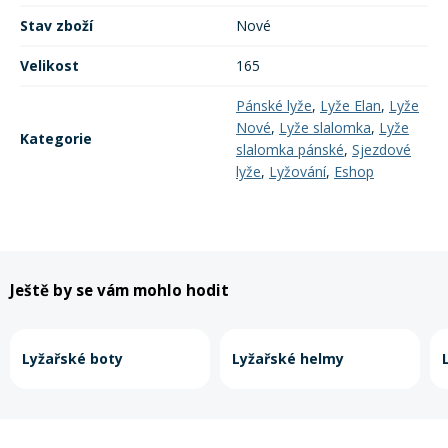
Stav zboží
Nové
Velikost
165
Pánské lyže
,
Lyže Elan
,
Lyže
Nové
,
Lyže slalomka
,
Lyže
Kategorie
slalomka pánské
,
Sjezdové
lyže
,
Lyžování
,
Eshop
Ještě by se vám mohlo hodit
Lyžařské boty
Lyžařské helmy