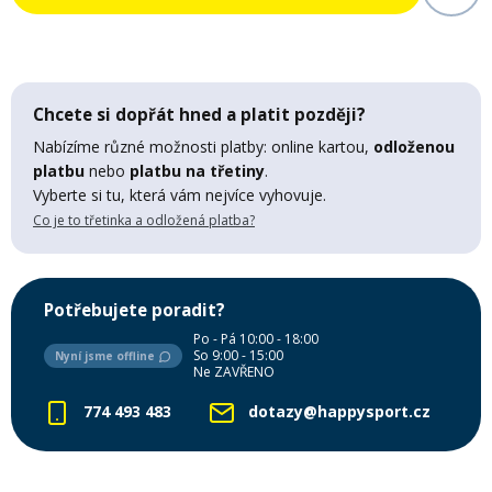
Mazání a čištění
Páteřáky
Zabezpečení
Chcete si dopřát hned a platit později?
Ostatní
Nabízíme různé možnosti platby: online kartou,
odloženou
platbu
nebo
platbu na třetiny
.
Brašny, košíky a nosiče
Vložky do bot
Vyberte si tu, která vám nejvíce vyhovuje.
Co je to třetinka a odložená platba?
Pumpičky a pumpy
Náhradní díly
Potřebujete poradit?
Nářadí pro kola
Po - Pá 10:00 - 18:00
Boby a kluzáky
So 9:00 - 15:00
Nyní jsme offline
Ne ZAVŘENO
Blatníky
774 493 483
dotazy@happysport.cz
Řetězy