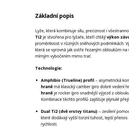
Základní popis
Lyže, která kombinuje sílu, preciznost i všestran
Ti2
je stvořena pro lyžaře, kteří chtějí
výkon záv
proměnlivost v různých sněhových podmínkách. Výs
která se vyrovná jak ostře řezaným obloukům na 
mírným vybočením mimo trať.
Technologie:
Amphibio (Trueline) profil
– asymetrická kon
hraně
má klasický camber (pro dobré vedení hra
hraně
je rocker (pro snadnější výjezd z oblouku
Kombinace těchto profilů zajišťuje plynulé pře
Dual Ti2 (dvě vrstvy titanu)
– zesílení pomoc
které dodávají vyšší torzní tuhost, lepší přenos sí
rychlosti.