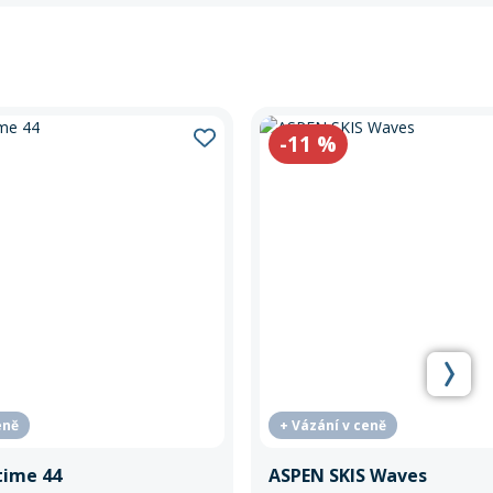
-11
%
eně
+ Vázání v ceně
time 44
ASPEN SKIS Waves