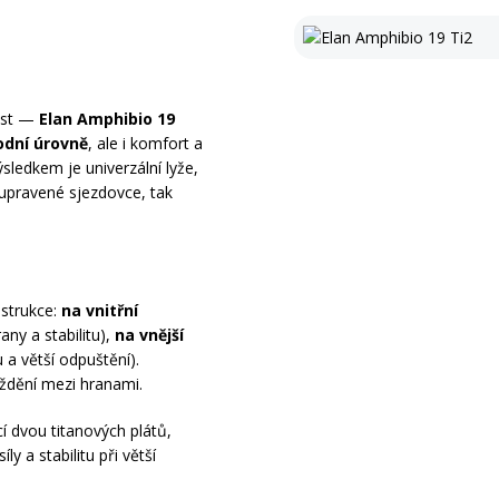
nost —
Elan
Amphibio 19
odní úrovně
, ale i komfort a
ledkem je univerzální lyže,
upravené sjezdovce, tak
strukce:
na vnitřní
ny a stabilitu),
na vnější
 a větší odpuštění).
jíždění mezi hranami.
í dvou titanových plátů,
ly a stabilitu při větší