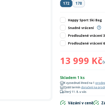
Zobrazit vš
bruslení
panely
172
178
Vesty
Skejty a koloběžky
Pásky
Skialpinismus
Oblečení
Frisbee a jiné
Sluneční brýle
Doplňky
Zobrazit vš
Powerbanky a solární
Happy Sport Ski Bag
Plavání
panely
Snadné vrácení
Zobrazit vš
Zobrazit vš
Prodloužené vrácení 
Prodloužené vrácení 
13 999 Kč
(
Skladem 1 ks
K vyzvednutí ihned na 1
prodej
Zjistit termín
doručení na prod
Úterý 11. 8. u vás
Vázání v ceně
Z