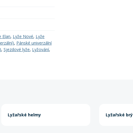
e Elan
,
Lyže Nové
,
Lyže
erzální)
,
Pánské univerzální
)
,
Sjezdové lyže
,
Lyžování
,
Lyžařské helmy
Lyžařské brý