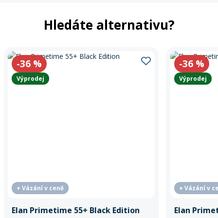
Hledáte alternativu?
-36
%
-36
%
Výprodej
Výprodej
+ Vázání v ceně
+ Vázání v c
Elan Primetime 55+ Black Edition
Elan Prime