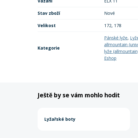
Vázani
ELX 11
Stav zboží
Nové
Velikost
172, 178
Pánské lyže
,
Lyž
allmountain (univ
Kategorie
lyže (allmountain
Eshop
Ještě by se vám mohlo hodit
Lyžařské boty