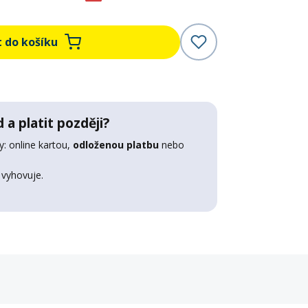
t do košíku
 a platit později?
: online kartou,
odloženou platbu
nebo
 vyhovuje.