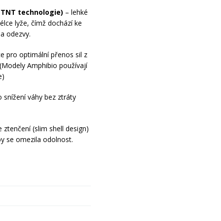
(TNT technologie)
– lehké
élce lyže, čímž dochází ke
 a odezvy.
e pro optimální přenos sil z
ě. (Modely Amphibio používají
e)
o snížení váhy bez ztráty
 ztenčení (slim shell design)
by se omezila odolnost.