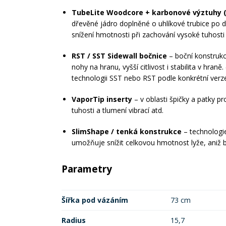
TubeLite Woodcore + karbonové výztuhy 
dřevěné jádro doplněné o uhlíkové trubice po d
snížení hmotnosti při zachování vysoké tuhosti
RST / SST Sidewall bočnice
– boční konstrukc
nohy na hranu, vyšší citlivost i stabilita v hran
technologii SST nebo RST podle konkrétní verz
VaporTip inserty
– v oblasti špičky a patky pr
tuhosti a tlumení vibrací atd.
SlimShape / tenká konstrukce
– technologie
umožňuje snížit celkovou hmotnost lyže, aniž 
Parametry
Šířka pod vázáním
73 cm
Radius
15,7