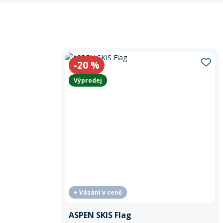
-20
%
Výprodej
+ Vázání v ceně
ASPEN SKIS Flag