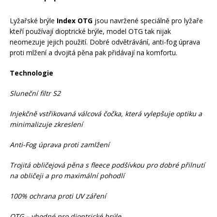
Mazání a čištění
Páteřáky
Lyžařské brýle
Index OTG
jsou navržené speciálně pro lyžaře
kteří používají dioptrické brýle, model OTG tak nijak
neomezuje jejich použití. Dobré odvětrávání, anti-fog úprava
Zabezpečení
Ostatní
proti mlžení a dvojitá pěna pak přidávají na komfortu.
Technologie
Brašny, košíky a nosiče
Vložky do bot
Sluneční filtr S2
Pumpičky a pumpy
Injekčně vstřikovaná válcová čočka, která vylepšuje optiku a
Náhradní díly
minimalizuje zkreslení
Nářadí pro kola
Anti-Fog úprava proti zamlžení
Boby a kluzáky
Trojitá obličejová pěna s fleece podšívkou pro dobré přilnutí
Blatníky
na obličeji a pro maximální pohodlí
100% ochrana proti UV záření
Řetězy
OTG – vhodné pro dioptrické brýle