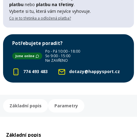
Lyžařské rukavice
Rukavice na běžky
Snowboardové vázání
Skialpové boty
Kukly a uši
platbu
nebo
platbu na třetiny
.
Plavání
Vyberte si tu, která vám nejvíce vyhovuje.
Co je to třetinka a odložená platba?
Gripy
Kalhoty
Lyžařské vázání
Vázání na běžky
Snowboardové rukavice
Skialpové vázání
Oblečení
Stojánky
Doplňky
Potřebujete poradit?
Sjezdové hole
Doplňky na běžky
Snowboardové náhradní díly
Skialpové hole
Lyžařské hole
Po - Pá 10:00 - 18:00
So 9:00 - 15:00
Jsme online
Zvonky a houkačky
Ne ZAVŘENO
Brýle na běžky
Snowboardové doplňky
Skialpové rukavice
Péče o skluznici a hrany
774 493 483
dotazy@happysport.cz
Světla
Skialpové doplňky
Vaky, tašky a batohy
Lepení a opravné sady
Základní popis
Parametry
Skialpové pásy
Dárkové poukazy
Pláště a duše
Sněžnice
Brusle
Základní popis