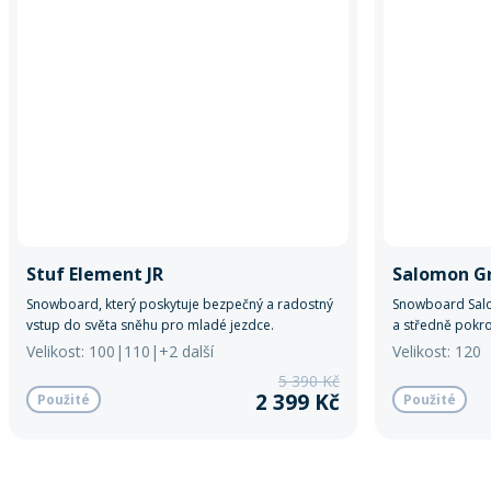
Stuf Element JR
Salomon Gr
Snowboard, který poskytuje bezpečný a radostný
Snowboard Salom
vstup do světa sněhu pro mladé jezdce.
a středně pokroč
Velikost: 100|110|+2 další
Velikost: 120
5 390 Kč
2 399 Kč
Použité
Použité