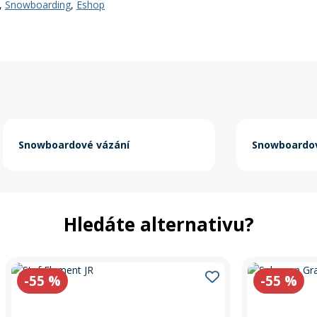
,
Snowboarding
,
Eshop
Snowboardové vázání
Snowboardov
Hledáte alternativu?
-55
%
-55
%