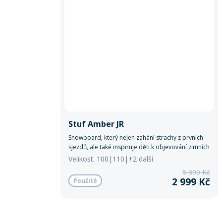
Stuf Amber JR
Snowboard, který nejen zahání strachy z prvních
sjezdů, ale také inspiruje děti k objevování zimních
dobrodružství s radostí a bezpečností.
Velikost: 100|110|+2 další
5 390 Kč
2 999 Kč
Použité