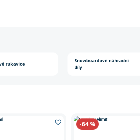
Snowboardové náhradní
é rukavice
díly
-64
%