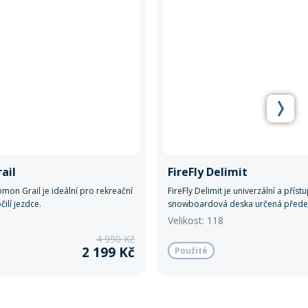
ail
FireFly Delimit
on Grail je ideální pro rekreační
FireFly Delimit je univerzální a příst
ilí jezdce.
snowboardová deska určená předev
juniory nebo lehčí jezdce.
Velikost: 118
4 990 Kč
2 199 Kč
Použité