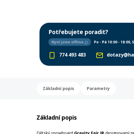
Potřebujete poradit?
Nyní jsme offline
Po - Pá 10:00 - 18:00
S
774 493 483
dotazy@ha
Základní popis
Parametry
Základní popis
Dětský snowboard
Gravity Fair JR
designovaný pr