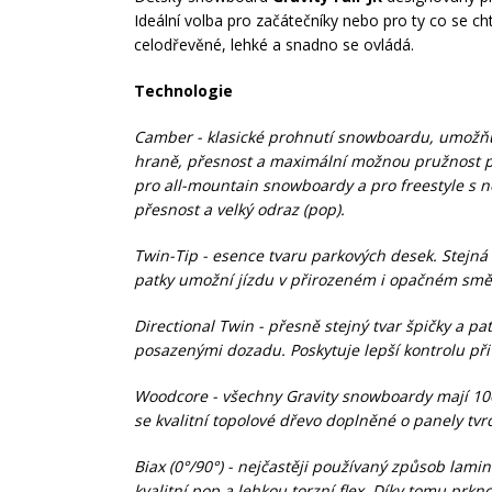
Ideální volba pro začátečníky nebo pro ty co se cht
celodřevěné, lehké a snadno se ovládá.
Technologie
Camber - klasické prohnutí snowboardu, umožňuj
hraně, přesnost a maximální možnou pružnost př
pro all-mountain snowboardy a pro freestyle s n
přesnost a velký odraz (pop).
Twin-Tip - esence tvaru parkových desek. Stejná 
patky umožní jízdu v přirozeném i opačném smě
Directional Twin - přesně stejný tvar špičky a patk
posazenými dozadu. Poskytuje lepší kontrolu při 
Woodcore - všechny Gravity snowboardy mají 10
se kvalitní topolové dřevo doplněné o panely tvr
Biax (0°/90°) - nejčastěji používaný způsob la
kvalitní pop a lehkou torzní flex. Díky tomu prkno 