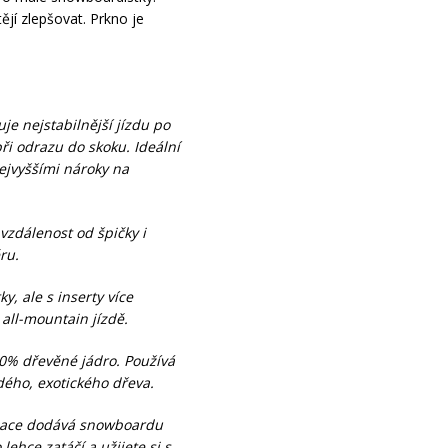
ějí zlepšovat. Prkno je
e nejstabilnější jízdu po
i odrazu do skoku. Ideální
ejvyššími nároky na
vzdálenost od špičky i
ru.
y, ale s inserty více
all-mountain jízdě.
0% dřevěné jádro. Používá
dého, exotického dřeva.
minace dodává snowboardu
lehce zatáčí a užijete si s