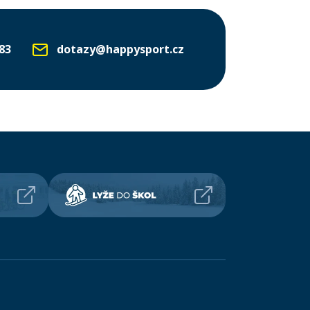
83
dotazy@happysport.cz