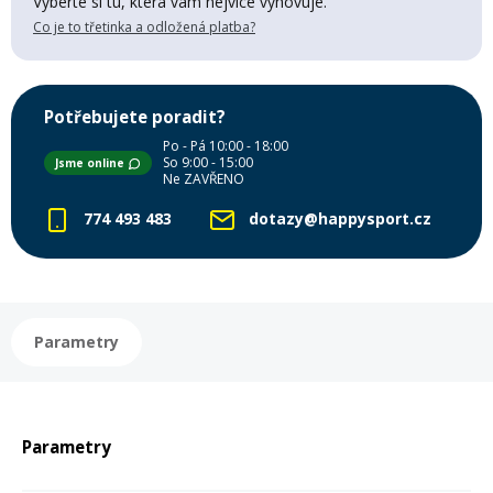
Vyberte si tu, která vám nejvíce vyhovuje.
Mazání a čištění
Co je to třetinka a odložená platba?
Páteřáky
Zabezpečení
Potřebujete poradit?
Ostatní
Po - Pá 10:00 - 18:00
So 9:00 - 15:00
Jsme online
Brašny, košíky a nosiče
Ne ZAVŘENO
Vložky do bot
774 493 483
dotazy@happysport.cz
Pumpičky a pumpy
Náhradní díly
Nářadí pro kola
Boby a kluzáky
Parametry
Blatníky
Parametry
Řetězy