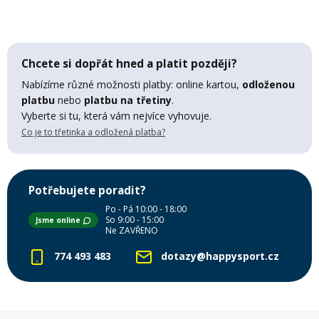
Lyžařské rukavice
Rukavice na běžky
Snowboardové vázání
Skialpové boty
Kukly a uši
Plavání
Gripy
Kalhoty
Lyžařské vázání
Vázání na běžky
Snowboardové rukavice
Skialpové vázání
Oblečení
Chcete si dopřát hned a platit později?
Nabízíme různé možnosti platby: online kartou,
odloženou
Stojánky
Doplňky
platbu
nebo
platbu na třetiny
.
Sjezdové hole
Doplňky na běžky
Snowboardové náhradní díly
Skialpové hole
Lyžařské hole
Vyberte si tu, která vám nejvíce vyhovuje.
Co je to třetinka a odložená platba?
Zvonky a houkačky
Brýle na běžky
Snowboardové doplňky
Skialpové rukavice
Péče o skluznici a hrany
Světla
Potřebujete poradit?
Skialpové doplňky
Vaky, tašky a batohy
Po - Pá 10:00 - 18:00
So 9:00 - 15:00
Jsme online
Ne ZAVŘENO
Lepení a opravné sady
Skialpové pásy
Dárkové poukazy
774 493 483
dotazy@happysport.cz
Pláště a duše
Sněžnice
Brusle