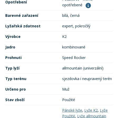
Opotřebení
opotřebené
Barevné zařazení
bílá, černá
Lyžařská zdatnost
expert, pokročilý
Výrobce
K2
Jadro
kombinované
Prohnuti
Speed Rocker
Typ lyží
allmountain (univerzální)
Typ terénu
sjezdovka i neupravený terén
Určeno pro
Muž
Stav zboží
Použité
Pánské lyže
,
Lyže K2
,
Lyže
Použité
,
Lyže allmountain