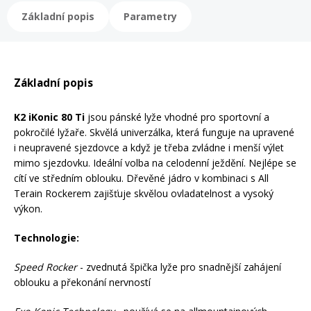
Mazání a čištění
Základní popis
Parametry
Páteřáky
Zabezpečení
Ostatní
Základní popis
Brašny, košíky a nosiče
K2 iKonic 80 Ti
jsou pánské lyže vhodné pro sportovní a
Vložky do bot
pokročilé lyžaře. Skvělá univerzálka, která funguje na upravené
i neupravené sjezdovce a když je třeba zvládne i menší výlet
Pumpičky a pumpy
mimo sjezdovku. Ideální volba na celodenní ježdění. Nejlépe se
Náhradní díly
cítí ve středním oblouku. Dřevěné jádro v kombinaci s All
Terain Rockerem zajišťuje skvělou ovladatelnost a vysoký
Nářadí pro kola
výkon.
Boby a kluzáky
Technologie:
Blatníky
Speed Rocker
- zvednutá špička lyže pro snadnější zahájení
oblouku a překonání nervností
Řetězy