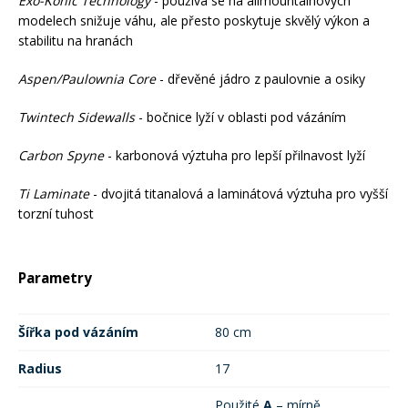
Exo-Konic Technology
- používá se na allmountainových
modelech snižuje váhu, ale přesto poskytuje skvělý výkon a
stabilitu na hranách
Rukavice na kolo
Aspen/Paulownia Core
- dřevěné jádro z paulovnie a osiky
Twintech Sidewalls
- bočnice lyží v oblasti pod vázáním
Carbon Spyne
- karbonová výztuha pro lepší přilnavost lyží
Ti Laminate
- dvojitá titanalová a laminátová výztuha pro vyšší
torzní tuhost
Parametry
Šířka pod vázáním
80 cm
Radius
17
Použité
A
– mírně