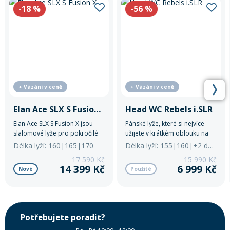
-18
%
-56
%
+ Vázání v ceně
+ Vázání v ceně
Elan Ace SLX S Fusion X
Head WC Rebels i.SLR
Elan Ace SLX S Fusion X jsou
Pánské lyže, které si nejvíce
slalomové lyže pro pokročilé
užijete v krátkém oblouku na
lyžaře s přesným ovládáním a
upravené sjezdovce.
Délka lyží: 160|165|170
Délka lyží: 155|160|+2 další
dynamikou.
17 590 Kč
15 990 Kč
14 399 Kč
6 999 Kč
Nové
Použité
Potřebujete poradit?