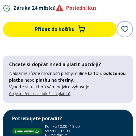
Mazání a čištění
Záruka 24 měsíců
Poslední kus
Páteřáky
Zabezpečení
Přidat do košíku
Ostatní
Brašny, košíky a nosiče
Vložky do bot
Chcete si dopřát hned a platit později?
Pumpičky a pumpy
Nabízíme různé možnosti platby: online kartou,
odloženou
Náhradní díly
platbu
nebo
platbu na třetiny
.
Vyberte si tu, která vám nejvíce vyhovuje.
Nářadí pro kola
Co je to třetinka a odložená platba?
Boby a kluzáky
Blatníky
Potřebujete poradit?
Po - Pá 10:00 - 18:00
Řetězy
So 9:00 - 15:00
Jsme online
Ne ZAVŘENO