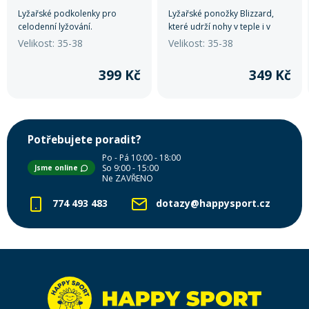
Lyžařské podkolenky pro
Lyžařské ponožky Blizzard,
celodenní lyžování.
které udrží nohy v teple i v
mrazivých dnech se speciální
Velikost: 35-38
Velikost: 35-38
Merino vlnou na špičce a patě.
399 Kč
349 Kč
Potřebujete poradit?
Po - Pá 10:00 - 18:00
So 9:00 - 15:00
Jsme online
Ne ZAVŘENO
774 493 483
dotazy@happysport.cz