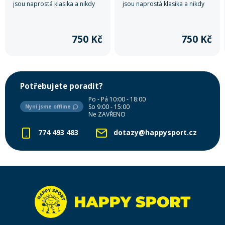
jsou naprostá klasika a nikdy
jsou naprostá klasika a nikdy
nevyjdou z módy.
nevyjdou z módy.
750 Kč
750 Kč
Potřebujete poradit?
Po - Pá 10:00 - 18:00
So 9:00 - 15:00
Nyní jsme offline
Ne ZAVŘENO
774 493 483
dotazy@happysport.cz