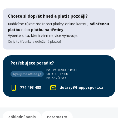
Mazání a čištění
Páteřáky
Chcete si dopřát hned a platit později?
Zabezpečení
Nabízíme různé možnosti platby: online kartou,
odloženou
Ostatní
platbu
nebo
platbu na třetiny
.
Vyberte si tu, která vám nejvíce vyhovuje.
Brašny, košíky a nosiče
Co je to třetinka a odložená platba?
Vložky do bot
Pumpičky a pumpy
Potřebujete poradit?
Náhradní díly
Po - Pá 10:00 - 18:00
So 9:00 - 15:00
Nyní jsme offline
Nářadí pro kola
Ne ZAVŘENO
Boby a kluzáky
774 493 483
dotazy@happysport.cz
Blatníky
Řetězy
Základní popis
Parametry