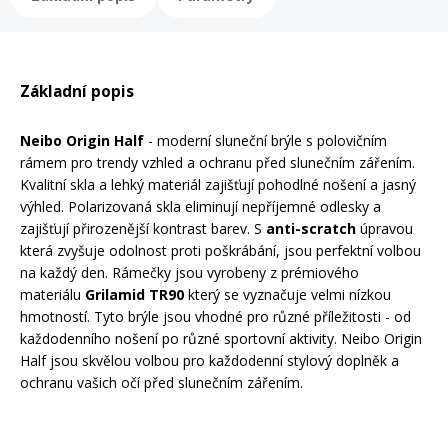
Rukavice na kolo
Základní popis
Neibo Origin Half
- moderní sluneční brýle s polovičním
rámem pro trendy vzhled a ochranu před slunečním zářením.
Kvalitní skla a lehký materiál zajišťují pohodlné nošení a jasný
výhled. Polarizovaná skla eliminují nepříjemné odlesky a
zajišťují přirozenější kontrast barev. S
anti-scratch
úpravou
která zvyšuje odolnost proti poškrábání, jsou perfektní volbou
na každý den. Rámečky jsou vyrobeny z prémiového
materiálu
Grilamid
TR90
který se vyznačuje velmi nízkou
hmotností. Tyto brýle jsou vhodné pro různé příležitosti - od
každodenního nošení po různé sportovní aktivity. Neibo Origin
Half jsou skvělou volbou pro každodenní stylový doplněk a
ochranu vašich očí před slunečním zářením.