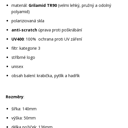
materiál:
Grilamid TR90
(velmi lehký, pružný a odolný
polyamid)
polariziovaná skla
anti-scratch
úprava proti poškrábání
UV400
: 100% ochrana proti UV záření
filtr: kategorie 3
stříbrné logo
unisex
obsah balení: krabička, pytlík a hadřík
Rozměry
:
šířka: 140mm
výška: 50mm
délka nožiček: 136mm