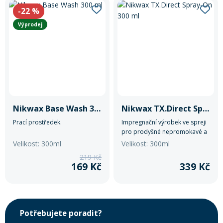
-22
%
Výprodej
Nikwax Base Wash 300 ml
Nikwax TX.Direct Spray-On 300 ml
Prací prostředek.
Impregnační výrobek ve spreji
pro prodyšné nepromokavé a
nepropustné textilie.
Velikost: 300ml
Velikost: 300ml
219 Kč
169 Kč
339 Kč
Potřebujete poradit?