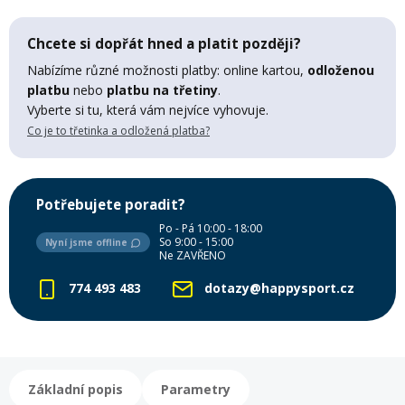
Lyžařské rukavice
Rukavice na běžky
Snowboardové vázání
Skialpové boty
Kukly a uši
Plavání
Chcete si dopřát hned a platit později?
Gripy
Kalhoty
Nabízíme různé možnosti platby: online kartou,
odloženou
Lyžařské vázání
Vázání na běžky
Snowboardové rukavice
Skialpové vázání
Oblečení
platbu
nebo
platbu na třetiny
.
Vyberte si tu, která vám nejvíce vyhovuje.
Stojánky
Doplňky
Co je to třetinka a odložená platba?
Sjezdové hole
Doplňky na běžky
Snowboardové náhradní díly
Skialpové hole
Lyžařské hole
Zvonky a houkačky
Brýle na běžky
Snowboardové doplňky
Skialpové rukavice
Péče o skluznici a hrany
Potřebujete poradit?
Po - Pá 10:00 - 18:00
Světla
So 9:00 - 15:00
Nyní jsme offline
Skialpové doplňky
Vaky, tašky a batohy
Ne ZAVŘENO
774 493 483
dotazy@happysport.cz
Lepení a opravné sady
Skialpové pásy
Dárkové poukazy
Pláště a duše
Sněžnice
Brusle
Základní popis
Parametry