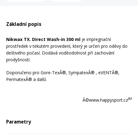
Mazání a čištění
Páteřáky
Základní popis
Zabezpečení
Ostatní
Nikwax TX. Direct Wash-in 300 ml
je impregnační
prostředek v tekutém provedení, který je určen pro oděvy do
Brašny, košíky a nosiče
deštivého počasí. Dodává voděodolnost při zachování
Vložky do bot
prodyšnosti.
Pumpičky a pumpy
Doporučeno pro Gore-TexÂ®, SympatexÂ® , eVENTÂ®,
Náhradní díly
PermatexÂ® a další.
Nářadí pro kola
Boby a kluzáky
JM
Â©www.happysport.cz
Blatníky
Parametry
Řetězy