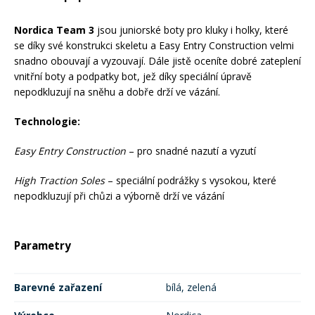
Mazání a čištění
Páteřáky
Nordica Team 3
jsou juniorské boty pro kluky i holky, které
se díky své konstrukci skeletu a Easy Entry Construction velmi
snadno obouvají a vyzouvají. Dále jistě oceníte dobré zateplení
Zabezpečení
Ostatní
vnitřní boty a podpatky bot, jež díky speciální úpravě
nepodkluzují na sněhu a dobře drží ve vázání.
Brašny, košíky a nosiče
Technologie:
Vložky do bot
Easy Entry Construction
– pro snadné nazutí a vyzutí
Pumpičky a pumpy
Náhradní díly
High Traction Soles
– speciální podrážky s vysokou, které
nepodkluzují při chůzi a výborně drží ve vázání
Nářadí pro kola
Boby a kluzáky
Parametry
Blatníky
Barevné zařazení
bílá, zelená
Řetězy