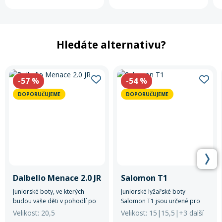
Hledáte alternativu?
-57
%
-54
%
DOPORUČUJEME
DOPORUČUJEME
Dalbello Menace 2.0 JR
Salomon T1
Juniorské boty, ve kterých
Juniorské lyžařské boty
budou vaše děti v pohodlí po
Salomon T1 jsou určené pro
celý den.
nejmenší začínající lyžaře,
Velikost: 20,5
Velikost: 15|15,5|+3 další
kterým nabízejí pohodlí,