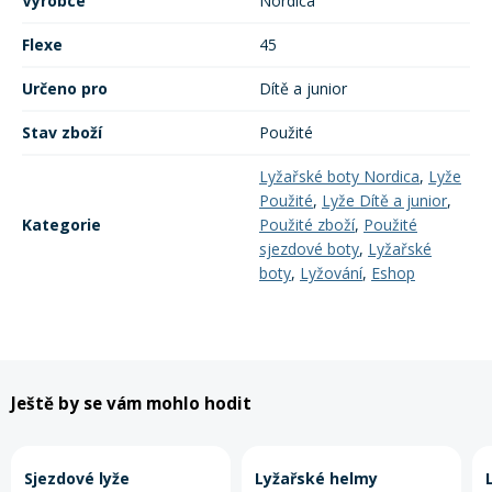
Výrobce
Nordica
Flexe
45
Rukavice na kolo
Určeno pro
Dítě a junior
Stav zboží
Použité
Lyžařské boty Nordica
,
Lyže
Použité
,
Lyže Dítě a junior
,
Kategorie
Použité zboží
,
Použité
sjezdové boty
,
Lyžařské
boty
,
Lyžování
,
Eshop
Ještě by se vám mohlo hodit
Sjezdové lyže
Lyžařské helmy