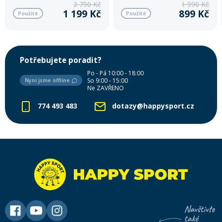
2 790 Kč
1 990 Kč
snadné obouvání a stabilitu při
1 199 Kč
899 Kč
Použité
Použité
prvních jízdách na svahu.
Potřebujete poradit?
Po - Pá 10:00 - 18:00
So 9:00 - 15:00
Nyní jsme offline
Ne ZAVŘENO
774 493 483
dotazy@happysport.cz