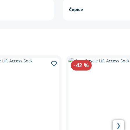
Čepice
-42
%