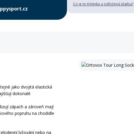
Co je to třetinka a odložená platba?
ppysport.cz
ejně jako dvojitá elastická
ajišťují dokonalé
lizují zápach a zároveň mají
pňového popruhu na chodidle
celodenní lyžování nebo na