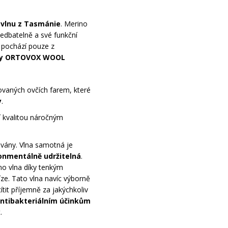
 vlnu z Tasmánie
. Merino
edbatelně a své funkční
a pochází pouze z
y
ORTOVOX WOOL
ovaných ovčích farem, které
y
.
í kvalitou náročným
vány. Vlna samotná je
onmentálně udržitelná
.
no vlna díky tenkým
ze. Tato vlna navíc výborně
ítit příjemně za jakýchkoliv
ntibakteriálním účinkům
.