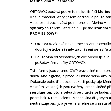
Merino vlna z Tasmánie:
ORTOVOX používá pouze tu nejkvalitnější
Merino
vlna je materiál, který časem degraduje pouze zan
vlastnosti si zachovává po mnoho let. Merino vln
vybraných farem
, které splňují přísné
standard
PROMISE (OWP)
.
ORTOVOX získává novou merino vlnu z certifik
dodržují
etické zásady zacházení se zvířat
Pouze vlna od tasmánských ovcí vyhovuje svoj
požadavkům značky ORTOVOX.
Tyto farmy jsou v rámci OWP pravidelně monitoro
100% ekologická,
a proto je i mimořádně
envir
Dokonalé pohodlí a pocit hebkosti poskytuje Meri
vláknům, ze kterých jsou tvořeny jemné vlněné pří
reguluje teplotu a odvádí pot
, takže se budeš c
podmínek. K tomu všemu Merino vlna díky svým
a
neutralizuje pachy, a je velmi snadné se o ni starat