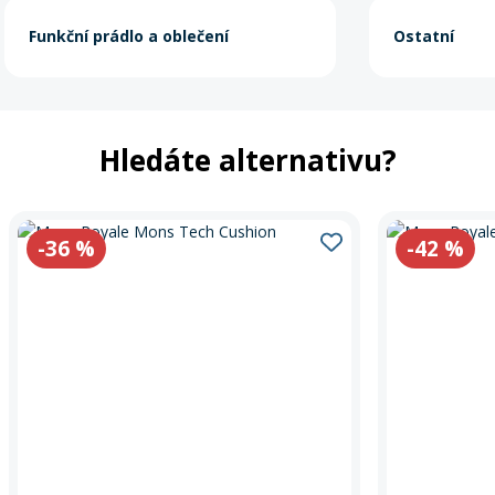
Funkční prádlo a oblečení
Ostatní
Hledáte alternativu?
-36
%
-42
%