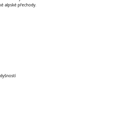
ské alpské přechody.
dyšností