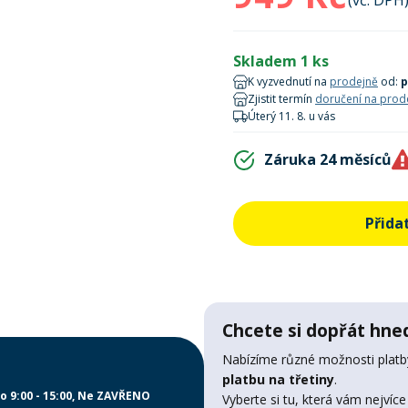
(vč. DPH
Skladem 1 ks
K vyzvednutí na
prodejně
od:
p
Zjistit termín
doručení na prod
Úterý 11. 8. u vás
Záruka 24 měsíců
Přida
Chcete si dopřát hned
Nabízíme různé možnosti platby
platbu na třetiny
.
o 9:00 - 15:00
Ne ZAVŘENO
Vyberte si tu, která vám nejvíce