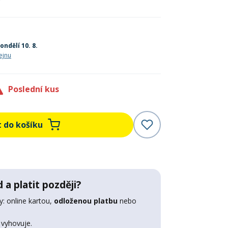
)
ondělí 10. 8.
ejnu
Poslední kus
t do košíku
 a platit později?
: online kartou,
odloženou platbu
nebo
 vyhovuje.