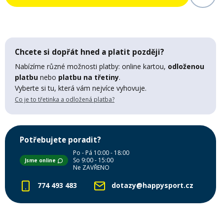
Mazání a čištění
Páteřáky
Zabezpečení
Chcete si dopřát hned a platit později?
Ostatní
Nabízíme různé možnosti platby: online kartou,
odloženou
platbu
nebo
platbu na třetiny
.
Brašny, košíky a nosiče
Vložky do bot
Vyberte si tu, která vám nejvíce vyhovuje.
Co je to třetinka a odložená platba?
Pumpičky a pumpy
Náhradní díly
Potřebujete poradit?
Nářadí pro kola
Boby a kluzáky
Po - Pá 10:00 - 18:00
So 9:00 - 15:00
Jsme online
Ne ZAVŘENO
Blatníky
774 493 483
dotazy@happysport.cz
Řetězy