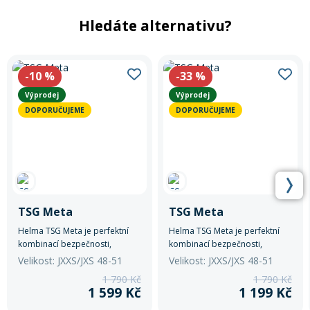
Hledáte alternativu?
-10
%
-33
%
Výprodej
Výprodej
DOPORUČUJEME
DOPORUČUJEME
TSG Meta
TSG Meta
Helma TSG Meta je perfektní
Helma TSG Meta je perfektní
kombinací bezpečnosti,
kombinací bezpečnosti,
komfortu a stylu.
komfortu a stylu.
Velikost: JXXS/JXS 48-51
Velikost: JXXS/JXS 48-51
1 790 Kč
1 790 Kč
1 599 Kč
1 199 Kč