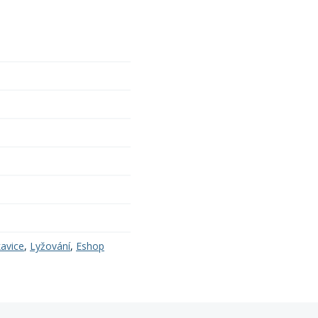
kavice
,
Lyžování
,
Eshop