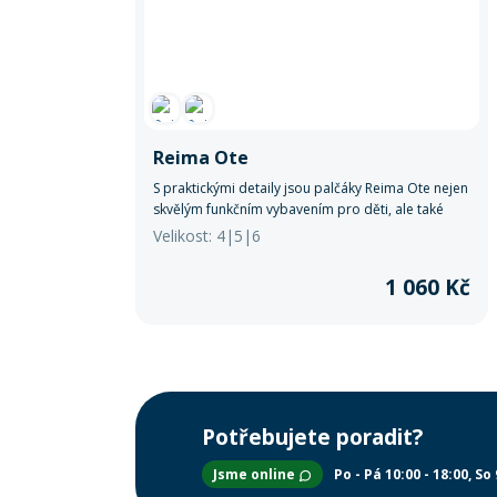
Reima Ote
S praktickými detaily jsou palčáky Reima Ote nejen
skvělým funkčním vybavením pro děti, ale také
radostným a stylovým doplňkem pro jejich zimní
Velikost: 4|5|6
dobrodružství.
1 060 Kč
Potřebujete poradit?
Jsme online
Po - Pá 10:00 - 18:00
So 