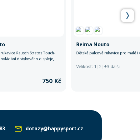
to
Reima Nouto
 rukavice Reusch Stratos Touch-
Dětské palcové rukavice pro malé i v
o ovládání dotykového displeje,
chranou a vysokým tepelným
Velikost: 1|2|+3 další
ehlivý parťák na sjezdovku!
750 Kč
83
dotazy@happysport.cz