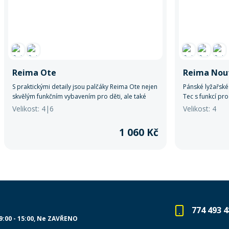
Reima Ote
Reima Nou
S praktickými detaily jsou palčáky Reima Ote nejen
Pánské lyžařské
skvělým funkčním vybavením pro děti, ale také
Tec s funkcí pr
radostným a stylovým doplňkem pro jejich zimní
větruodolnou o
Velikost: 4|6
Velikost: 4
dobrodružství.
komfortem. Spol
1 060 Kč
774 493 4
9:00 - 15:00
Ne ZAVŘENO