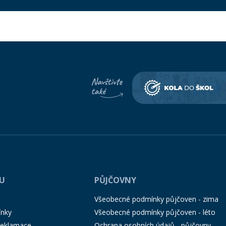
PU
PŮJČOVNY
Všeobecné podmínky půjčoven - zima
ínky
Všeobecné podmínky půjčoven - léto
 reklamace
Ochrana osobních údajů - půjčovny