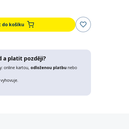
t do košíku
 a platit později?
: online kartou,
odloženou platbu
nebo
 vyhovuje.