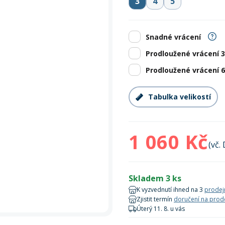
3
4
5
Zobrazit vš
bruslení
panely
Vesty
Skejty a koloběžky
Pásky
Skialpinismus
Oblečení
Frisbee a jiné
Sluneční brýle
Doplňky
Zobrazit vš
Snadné vrácení
Powerbanky a solární
Plavání
panely
Prodloužené vrácení 
Prodloužené vrácení 
Zobrazit vš
Zobrazit vš
Tabulka velikostí
1 060 Kč
(vč.
Skladem 3 ks
K vyzvednutí ihned na 3
prodej
Zjistit termín
doručení na prod
Úterý 11. 8. u vás