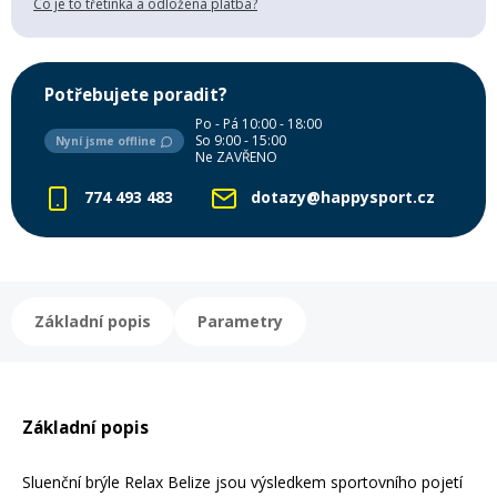
Co je to třetinka a odložená platba?
Mazání a čištění
Páteřáky
Potřebujete poradit?
Zabezpečení
Ostatní
Po - Pá 10:00 - 18:00
So 9:00 - 15:00
Nyní jsme offline
Ne ZAVŘENO
Brašny, košíky a nosiče
Vložky do bot
774 493 483
dotazy@happysport.cz
Pumpičky a pumpy
Náhradní díly
Základní popis
Parametry
Nářadí pro kola
Boby a kluzáky
Blatníky
Základní popis
Řetězy
Sluenční brýle Relax Belize jsou výsledkem sportovního pojetí