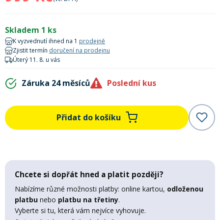
Lyžařské rukavice
Rukavice na běžky
Snowboardové vázání
Skialpové boty
Kukly a uši
Plavání
Skladem 1 ks
Gripy
Kalhoty
Lyžařské vázání
Vázání na běžky
Snowboardové rukavice
Skialpové vázání
Oblečení
K vyzvednutí ihned na 1
prodejně
Zjistit termín
doručení na prodejnu
Úterý 11. 8. u vás
Stojánky
Doplňky
Sjezdové hole
Doplňky na běžky
Snowboardové náhradní díly
Skialpové hole
Lyžařské hole
Záruka 24 měsíců
Poslední kus
Zvonky a houkačky
Brýle na běžky
Snowboardové doplňky
Skialpové rukavice
Péče o skluznici a hrany
Přidat do košíku
Světla
Skialpové doplňky
Vaky, tašky a batohy
Lepení a opravné sady
Skialpové pásy
Dárkové poukazy
Chcete si dopřát hned a platit později?
Nabízíme různé možnosti platby: online kartou,
odloženou
Pláště a duše
platbu
nebo
platbu na třetiny
.
Sněžnice
Brusle
Vyberte si tu, která vám nejvíce vyhovuje.