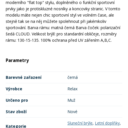
moderního "flat top" stylu, doplněného o funkční sportovní
prvky jako je protiskluzné nosníky a koncovky stranic. V tomto
Rukavice na kolo
modelu máte nejen chic sportovní styl ve volném čase, ale
stejně tak se na něj můžete spolehnout při jakémkoliv
sportování. Barva rámu: matná černá Barva čoček: polarizační
šedá CLOUD. Velikost brýlí: pro standardní obličeje, rozměry
rámu: 130-15-135. 100% ochrana před UV zářením A,B,C.
Parametry
Barevné zařazení
černá
Výrobce
Relax
Určeno pro
Muž
Stav zboží
Nové
Sluneční brýle
,
Letní doplňky
,
Kategorie