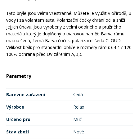
Mazání a čištění
Páteřáky
Tyto brýle jsou velmi všestranné. Můžete je využít v ořírodě, u
vody i za volantem auta. Polarizační čočky chrání oči a sníží
jejjich únavu. Jsou vyrobeny z velmi odolného a pružného
Zabezpečení
Ostatní
materiálu který je doplňený o tvarovou paměť. Barva rámu:
matná šedá, černá Barva čoček: polarizační šedá CLOUD
Velikost brýlí: pro standardní obličeje rozměry rámu: 64-17-120.
Brašny, košíky a nosiče
Vložky do bot
100% ochrana před UV zářením A,B,C.
Pumpičky a pumpy
Náhradní díly
Parametry
Nářadí pro kola
Barevné zařazení
šedá
Boby a kluzáky
Výrobce
Relax
Blatníky
Určeno pro
Muž
Stav zboží
Nové
Řetězy