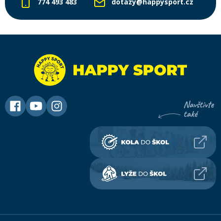
774 493 483
dotazy@happysport.cz