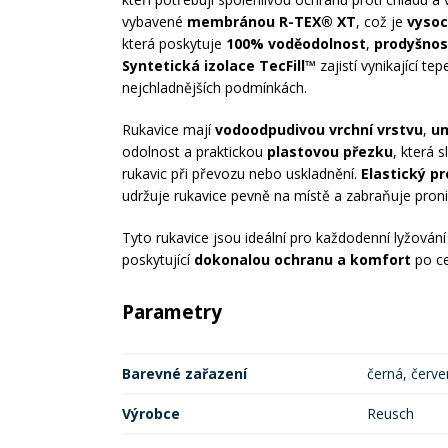
vybavené
membránou R-TEX® XT
, což je
vysoc
která poskytuje
100% voděodolnost
,
prodyšnos
Syntetická izolace TecFill™
zajistí vynikající tep
nejchladnějších podmínkách.
Rukavice mají
vodoodpudivou vrchní vrstvu
,
um
odolnost a praktickou
plastovou přezku
, která 
rukavic při převozu nebo uskladnění.
Elastický p
udržuje rukavice pevně na místě a zabraňuje proni
Tyto rukavice jsou ideální pro každodenní lyžování
poskytující
dokonalou ochranu a komfort
po ce
Parametry
Barevné zařazení
černá, červ
Výrobce
Reusch