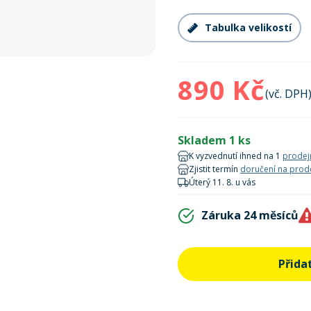
Tabulka velikostí
890 Kč
(vč. DPH
Skladem 1 ks
K vyzvednutí ihned na 1
prodej
Zjistit termín
doručení na prod
Úterý 11. 8. u vás
Záruka 24 měsíců
Přida