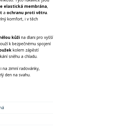
e elastická membrána
,
t
a
ochranu proti větru
.
elný komfort, i v těch
ělou kůži
na dlani pro vyšší
slouží k bezpečnému spojení
roužek
kolem zápěstí
kání sněhu a chladu.
 i na zimní radovánky,
lý den na svahu.
ená