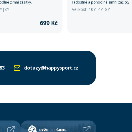
dlné zimní zážitky.
radostné a pohodlné zimní zážitky.
6Y|8Y
Velikost: 10Y|4Y|8Y
699 Kč
83
dotazy@happysport.cz