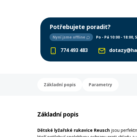
Potřebujete poradit?
Nyní jsme offline
Po - Pá 10:00 - 18:00
S
774 493 483
dotazy@ha
Základní popis
Parametry
Základní popis
Dětské lyžařské rukavice Reusch
jsou perfektn
kteří potřebují spolehlivou ochranu proti chladu a 