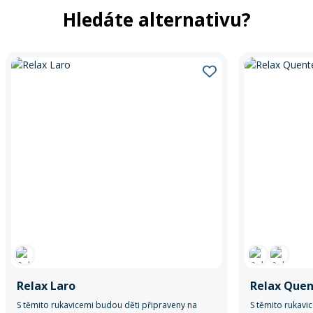
Hledáte alternativu?
Relax Laro
Relax Que
S těmito rukavicemi budou děti připraveny na
S těmito rukavi