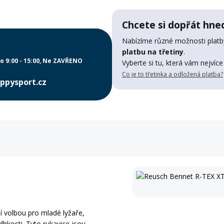
Chcete si dopřát hned
Nabízíme různé možnosti platby
platbu na třetiny
.
o 9:00 - 15:00
Ne ZAVŘENO
Vyberte si tu, která vám nejvíce
Co je to třetinka a odložená platba?
ppysport.cz
í volbou pro mladé lyžaře,
vlhkosti. Tyto rukavice jsou