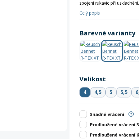
Zobrazit vš
bruslení
panely
spojení rukavic při uskladnění.
Vesty
Skejty a koloběžky
Pásky
Skialpinismus
Oblečení
Frisbee a jiné
Sluneční brýle
Doplňky
Celý popis
Zobrazit vš
Powerbanky a solární
Plavání
panely
Barevné varianty
Zobrazit vš
Zobrazit vš
Velikost
4
4,5
5
5,5
6
Snadné vrácení
Prodloužené vrácení 
Prodloužené vrácení 