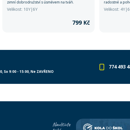
zimní dobrodružství s úsměvem na tváři.
radostné a poho
Velikost: 10Y|6Y
Velikost: 4Y|
799 Kč
774 493 4
00
So 9:00 - 15:00
Ne ZAVŘENO