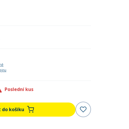
)
ně
ejnu
Poslední kus
t do košíku