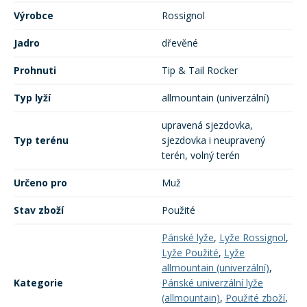
Výrobce
Rossignol
Jadro
dřevěné
Prohnuti
Tip & Tail Rocker
Typ lyží
allmountain (univerzální)
upravená sjezdovka,
Typ terénu
sjezdovka i neupravený
terén, volný terén
Určeno pro
Muž
Stav zboží
Použité
Pánské lyže
,
Lyže Rossignol
,
Lyže Použité
,
Lyže
allmountain (univerzální)
,
Kategorie
Pánské univerzální lyže
(allmountain)
,
Použité zboží
,