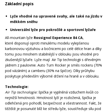
Základní popis
Mazání a čištění
Páteřáky
Lyže vhodné na upravené svahy, ale také na jízdu v
měkkém sněhu
Zabezpečení
Ostatní
Univerzální lyže pro pokročilé a sportovní lyžaře
All-mountain lyže
Rossignol Experience 84 CA
,
Brašny, košíky a nosiče
které disponují oproti minulému modelu vylepšenou
Vložky do bot
karbonovou výztuhou a bočnicemi po celé délce hran a díky
tomu jsou mnohem stabilnější v oblouku jsou vhodné pro
Pumpičky a pumpy
zkušenější lyžaře. Lyže mají Air Tip technologii s dřevěným
Náhradní díly
jádrem z paulovnie. Auto Turn Rocker je směs rockeru (70%
pod vázáním) a camberu (30% na špičce). Díky průhybu
Nářadí pro kola
poskytuje především výborné držení na hraně a v oblouku.
Boby a kluzáky
Technologie:
Blatníky
Air Tip technologie:
špička je vyplněná vzduchem kvůli co
nejnižší hmotnosti. Hmotnost lyží je rozložená, špička je
odlehčená pro pohodlí, bezpečnost a všestrannost. Fakt, že
Řetězy
těžiště je posunuté blíž ke středu lyže, soustřeďuje sílu pod