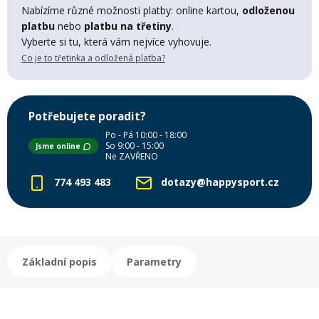
Lyžařské rukavice
Rukavice na běžky
Snowboardové vázání
Skialpové boty
Kukly a uši
Nabízíme různé možnosti platby: online kartou,
odloženou
Plavání
platbu
nebo
platbu na třetiny
.
Vyberte si tu, která vám nejvíce vyhovuje.
Gripy
Kalhoty
Lyžařské vázání
Vázání na běžky
Snowboardové rukavice
Skialpové vázání
Oblečení
Co je to třetinka a odložená platba?
Stojánky
Doplňky
Sjezdové hole
Doplňky na běžky
Snowboardové náhradní díly
Skialpové hole
Lyžařské hole
Potřebujete poradit?
Po - Pá 10:00 - 18:00
Zvonky a houkačky
So 9:00 - 15:00
Jsme online
Brýle na běžky
Snowboardové doplňky
Skialpové rukavice
Péče o skluznici a hrany
Ne ZAVŘENO
774 493 483
dotazy@happysport.cz
Světla
Skialpové doplňky
Vaky, tašky a batohy
Lepení a opravné sady
Skialpové pásy
Dárkové poukazy
Základní popis
Parametry
Pláště a duše
Sněžnice
Brusle