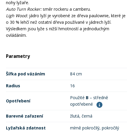
nohy lyžaře.
Auto Turn Rocker:
směr rockeru a camberu.
Rukavice na kolo
Ligh Wood:
jádro lyží je vyrobené ze dřeva paulownie, které je
o 30 % lehčí než ostatní dřeva používané v jádrech lyží.
Výsledkem jsou lyže s nižší hmotností a jednoduchým
ovládáním.
Parametry
Šířka pod vázáním
84 cm
Radius
16
Použité
B
– středně
Opotřebení
opotřebené
Barevné zařazení
žlutá, černá
Lyžařská zdatnost
mírně pokročilý, pokročilý