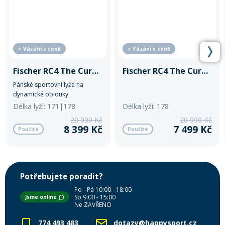
+ Vázání v ceně
+ Vázání v ceně
Fischer RC4 The Curv DTX
Fischer RC4 The Curv DTX
Pánské sportovní lyže na
dynamické oblouky.
Délka lyží: 171|178
Délka lyží: 178
20 990 Kč
20 990 Kč
8 399 Kč
7 499 Kč
Použité
Použité
Potřebujete poradit?
Po - Pá 10:00 - 18:00
So 9:00 - 15:00
Jsme online
Ne ZAVŘENO
774 493 483
dotazy@happysport.cz