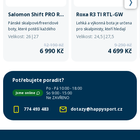
Salomon Shift PRO R100 AT
Roxa R3 TI RTL-GW
Pánské skialpové/freeridové
Lehká a výkonná bota je určena
boty, které potěší každého
pro skialpinisty, kteří hledají
horského nadšence.
maximální výkon, všestrannost
Velikost: 26|27
Velikost: 24,5|27,5
a pohodlí.
12 190 Kč
9 290 Kč
6 990 Kč
4 699 Kč
Potřebujete poradit?
Po - Pá 10:00 - 18:00
So 9:00 - 15:00
Jsme online
Ne ZAVŘENO
774 493 483
dotazy@happysport.cz