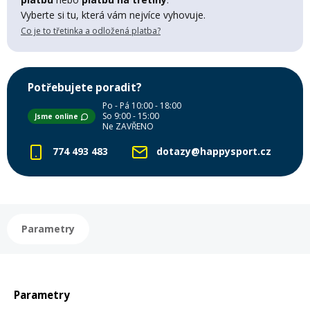
Vyberte si tu, která vám nejvíce vyhovuje.
Mazání a čištění
Páteřáky
Co je to třetinka a odložená platba?
Zabezpečení
Ostatní
Potřebujete poradit?
Po - Pá 10:00 - 18:00
Brašny, košíky a nosiče
So 9:00 - 15:00
Jsme online
Vložky do bot
Ne ZAVŘENO
774 493 483
dotazy@happysport.cz
Pumpičky a pumpy
Náhradní díly
Nářadí pro kola
Boby a kluzáky
Parametry
Blatníky
Parametry
Řetězy