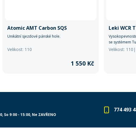
Atomic AMT Carbon SQS
Leki WCR T
Unikátní sjezdové pánské hole.
Vysokopevnostn
se systémem Tu
vyváženost.
Velikost: 110
Velikost: 110
1 550 Kč
774 493 4
00
So 9:00 - 15:00
Ne ZAVŘENO