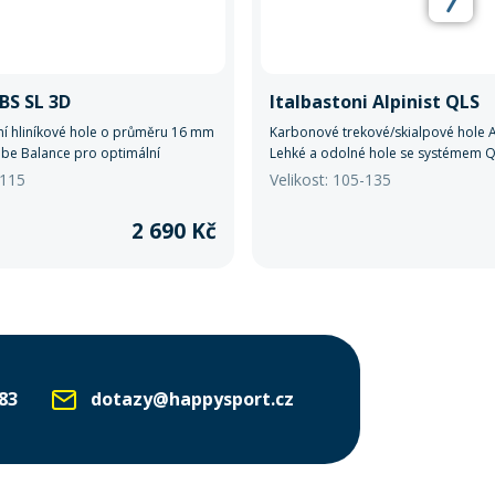
BS SL 3D
Italbastoni Alpinist QLS
í hliníkové hole o průměru 16 mm
Karbonové trekové/skialpové hole 
be Balance pro optimální
Lehké a odolné hole se systémem Q
pro snadné nastavení délky (105–1
|115
Velikost: 105-135
karbonová horní část, hliníková slit
pěnová rukojeť a polstrované pout
2 690 Kč
při používání. Karbidový hrot a trek
různé terény. Váha: 235 g.
83
dotazy@happysport.cz