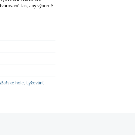
u tvarované tak, aby výborně
yžařské hole
,
Lyžování
,