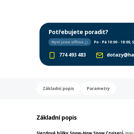
Potřebujete poradit?
Nyní jsme offline
Po - Pá 10:00 - 18:00
S
774 493 483
dotazy@ha
Základní popis
Parametry
Základní popis
Sjezdové hůlky Snow-How Snow Cruiser
Â jsou