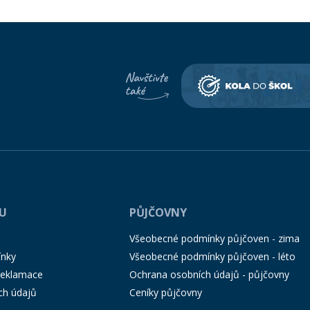
PU
PŮJČOVNY
Všeobecné podmínky půjčoven - zima
ínky
Všeobecné podmínky půjčoven - léto
 reklamace
Ochrana osobních údajů - půjčovny
ch údajů
Ceníky půjčovny