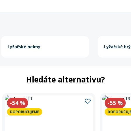
Lyžařské helmy
Lyžařské brý
Hledáte alternativu?
-54
%
-55
%
DOPORUČUJEME
DOPORUČUJ