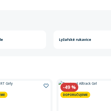
le
Lyžařské rukavice
-49
%
EME
DOPORUČUJEME