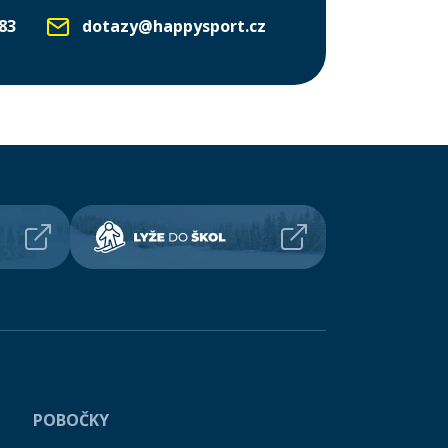
83
dotazy@happysport.cz
POBOČKY