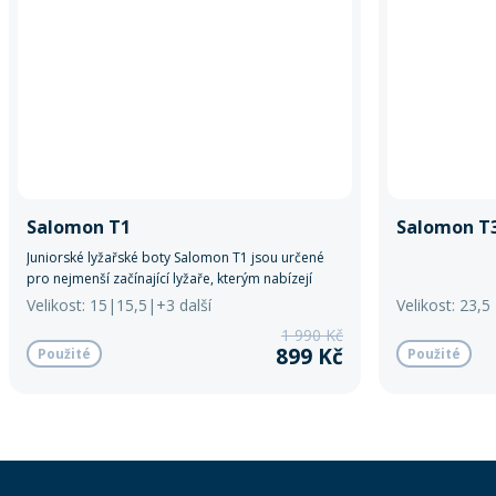
Salomon T1
Salomon T3
Juniorské lyžařské boty Salomon T1 jsou určené
pro nejmenší začínající lyžaře, kterým nabízejí
pohodlí, snadné obouvání a stabilitu při prvních
Velikost: 15|15,5|+3 další
Velikost: 23,5
jízdách na svahu.
1 990 Kč
899 Kč
Použité
Použité