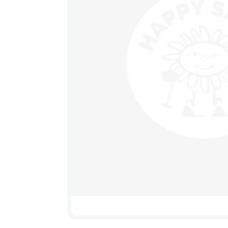
Výprodej
Sedačky na kolo a
řidítka