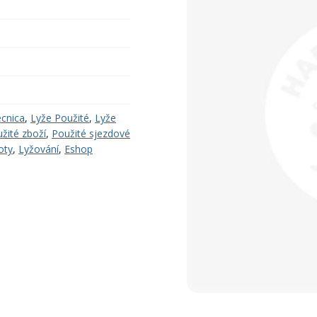
ecnica
,
Lyže Použité
,
Lyže
žité zboží
,
Použité sjezdové
oty
,
Lyžování
,
Eshop