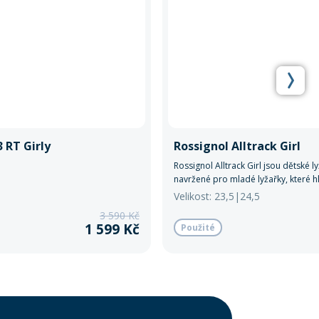
 RT Girly
Rossignol Alltrack Girl
Rossignol Alltrack Girl jsou dětské l
navržené pro mladé lyžařky, které h
kombinaci pohodlí, výkonu a stylu. 
Velikost: 23,5|24,5
ideální pro začínající a středně pokr
3 590 Kč
1 599 Kč
Použité