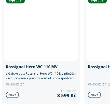
Výprodej
Výprodej
Rossignol Hero WC 110 MV
Rossignol 
Lyžařské boty Rossignol Hero WC 110 MV přinášejí
závodní výkon a precizní kontrolu i pro sportovní
lyžaře, kteří chtějí maximalizovat svůj výkon na
Velikost: 27
Velikost: 27|
sjezdovce bez kompromisů.
12 490 Kč
8 599 Kč
Nové
Nové