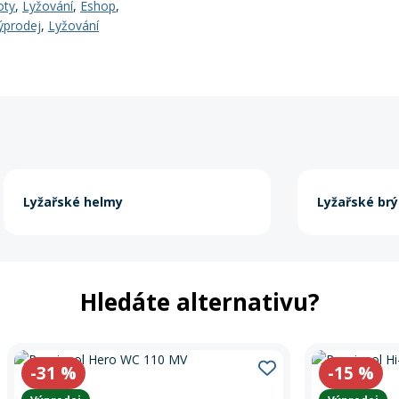
oty
,
Lyžování
,
Eshop
,
ýprodej
,
Lyžování
Lyžařské helmy
Lyžařské brý
Hledáte alternativu?
-31
%
-15
%