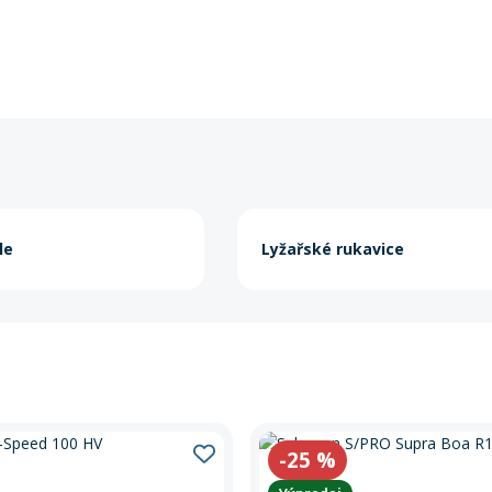
le
Lyžařské rukavice
-25
%