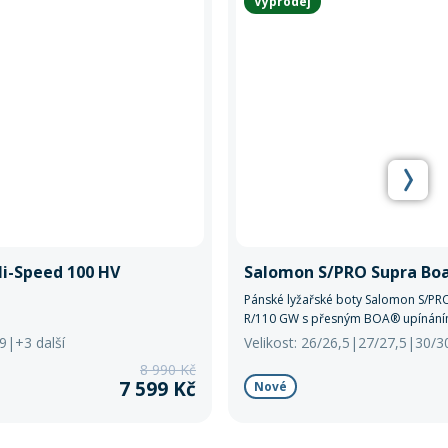
Výprodej
Hi-Speed 100 HV
Salomon S/PRO Supra Bo
Pánské lyžařské boty Salomon S/P
R/110 GW s přesným BOA® upínání
Thermic Fit a podrážkami GripWalk. 
29|+3 další
Velikost: 26/26,5|27/27,5|30/3
100 mm, ideální pro pokročilé lyžaře
8 990 Kč
pohodlí i výkon.
7 599 Kč
Nové