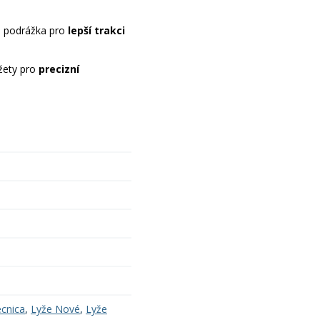
 podrážka pro
lepší trakci
žety pro
precizní
ecnica
,
Lyže Nové
,
Lyže