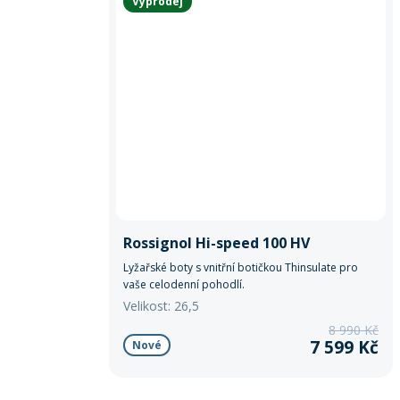
Výprodej
Rossignol Hi-speed 100 HV
Lyžařské boty s vnitřní botičkou Thinsulate pro
vaše celodenní pohodlí.
Velikost: 26,5
8 990 Kč
7 599 Kč
Nové