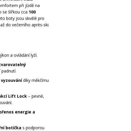
omfortem při jízdě na
 se šířkou cca
100
to boty jsou skvělé pro
 až do večerního après-ski.
ýkon a ovládání lyží.
tvarovatelný
í padnutí.
 vyzouvání
díky měkčímu
kcí Lift Lock
– pevné,
ouvání.
 přenos energie a
ní botička
s podporou