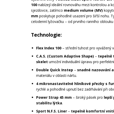
100
nabízejí ideální rovnováhu mezi kontrolou a k
sjezdovce, zatímco
medium volume (MV)
kopyto
mm
poskytuje pohodlné usazení pro šiřší nohu. Ty
celodenní lyžovačku – od prvního ranního oblouku
Technologie:
Flex Index 100
– střední tuhost pro vyvážený v
C.A.S. (Custom Adaptive Shape)
–
tepelně 
skelet
umožní individuální úpravu pro perfektn
Double Quick Instep
–
snadné nazouvání a
materiálu v oblasti nártu.
4 mikronastavitelné hliníkové přezky s fun
rychlé a pohodlné upnutí bez zadrhávání při ob
Power Strap 45 mm
– široký pásek pro
lepší
stabilitu lýtka
.
Sport N.F.S. Liner
–
tepelně komfortní vnitř