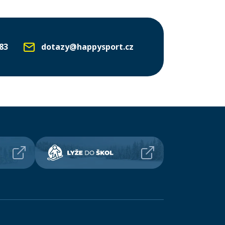
83
dotazy@happysport.cz