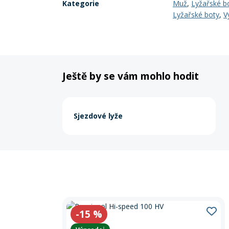
Kategorie
Muž
,
Lyžařské b
Lyžařské boty
,
V
Ještě by se vám mohlo hodit
Sjezdové lyže
-15
%