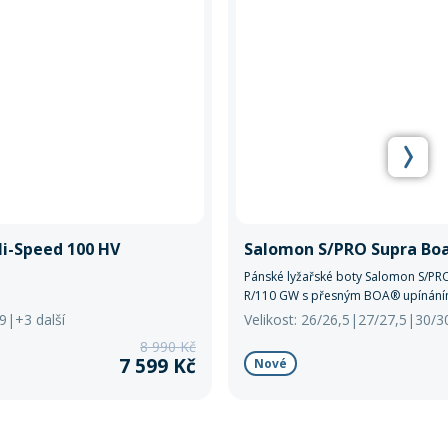
Hi-Speed 100 HV
Salomon S/PRO Supra Bo
Pánské lyžařské boty Salomon S/P
R/110 GW s přesným BOA® upínání
Thermic Fit a podrážkami GripWalk. 
29|+3 další
Velikost: 26/26,5|27/27,5|30/3
100 mm, ideální pro pokročilé lyžaře
8 990 Kč
pohodlí i výkon.
7 599 Kč
Nové