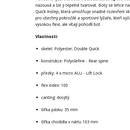
nazouvá a lze ji tepelně tvarovat. Boty se lehce na
Quick Instep, která umožňuje snadné rozevření s
pro všechny pokročilé a sportovní lyžaře, kteří vyž
vysokou flexi, ale vítají pohodlí bot.
Vlastnosti:
skelet: Polyester; Double Quick
konstrukce: Polyolefine - Rear spine
přezky: 4 x micro ALU - Lift Lock
flex index: 100
canting: dvojitý
šířka pásku: 35 mm
šířka chodidla v nártu 103 mm