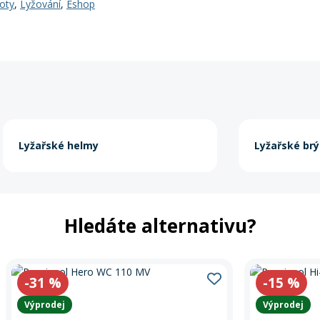
oty
,
Lyžování
,
Eshop
Lyžařské helmy
Lyžařské brý
Hledáte alternativu?
-31
%
-15
%
Výprodej
Výprodej