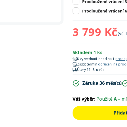
Prodloužené vrácení 
Prodloužené vrácení 
3 799 Kč
(vč.
Skladem 1 ks
K vyzvednutí ihned na 1
prodej
Zjistit termín
doručení na prod
Úterý 11. 8. u vás
Záruka 36 měsíců
Váš výběr:
Použité
A
– mí
Přida