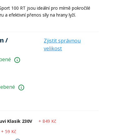
e
Boty
Kolečkové, inline bruslení
Potápění
port 100 RT jsou ideální pro mírně pokročilé
ru a efektivní přenos síly na hrany lyží.
Venkovní hry
Letní oblečení
e
m /
Zjistit správnou
e
e
velikost
ebené
třebené
+ 849 Kč
vi Klasik 230V
+ 59 Kč