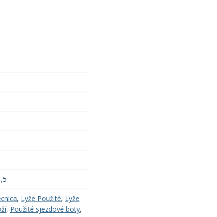
1,5
ecnica
,
Lyže Použité
,
Lyže
ží
,
Použité sjezdové boty
,