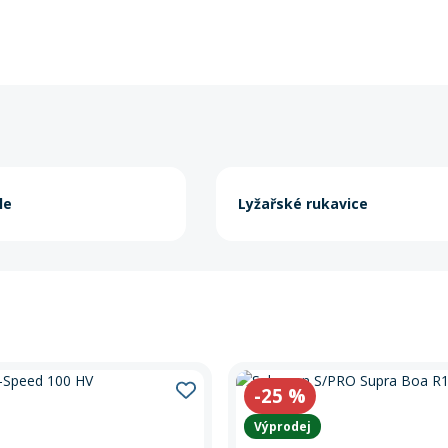
le
Lyžařské rukavice
-25
%
Výprodej