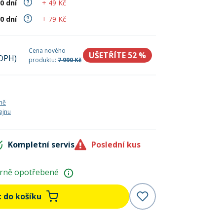
+ 49 Kč
30 dní
+ 79 Kč
60 dní
Cena nového
UŠETŘÍTE 52
%
 DPH)
produktu:
7 990 Kč
ně
ejnu
Kompletní servis
Poslední kus
rně opotřebené
t do košíku