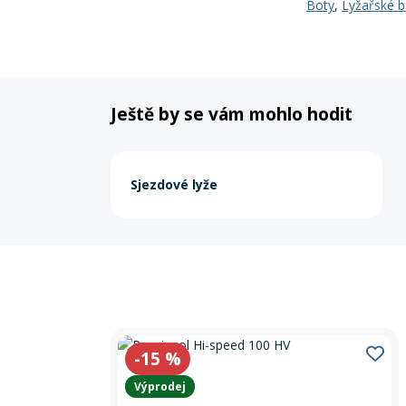
Boty
,
Lyžařské b
Ještě by se vám mohlo hodit
Sjezdové lyže
-15
%
Výprodej