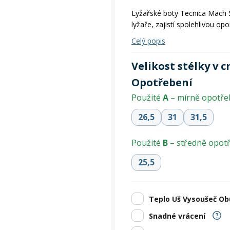
Zobrazit vš
bruslení
panely
Vesty
Skejty a koloběžky
Pásky
Skialpinismus
Oblečení
Frisbee a jiné
Sluneční brýle
Doplňky
Lyžařské boty Tecnica Mach S
lyžaře, zajistí spolehlivou opo
Zobrazit vš
Powerbanky a solární
Celý popis
Plavání
panely
Velikost stélky v c
Zobrazit vš
Zobrazit vš
Opotřebení
Použité
A
– mírně opotř
26,5
31
31,5
Použité
B
– středně opo
25,5
Teplo Uš Vysoušeč Obu
Snadné vrácení