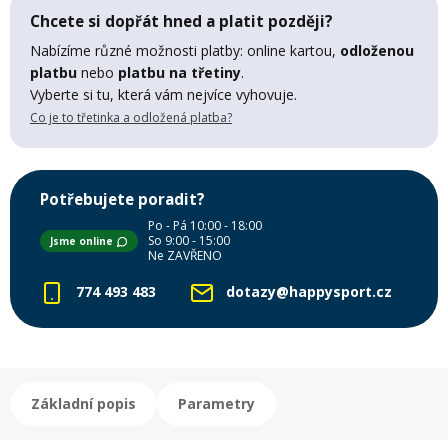
Chcete si dopřát hned a platit později?
Mazání a čištění
Páteřáky
Nabízíme různé možnosti platby: online kartou,
odloženou
platbu
nebo
platbu na třetiny
.
Zabezpečení
Vyberte si tu, která vám nejvíce vyhovuje.
Ostatní
Co je to třetinka a odložená platba?
Brašny, košíky a nosiče
Vložky do bot
Potřebujete poradit?
Pumpičky a pumpy
Po - Pá 10:00 - 18:00
So 9:00 - 15:00
Náhradní díly
Jsme online
Ne ZAVŘENO
774 493 483
dotazy@happysport.cz
Nářadí pro kola
Boby a kluzáky
Blatníky
Základní popis
Parametry
Řetězy