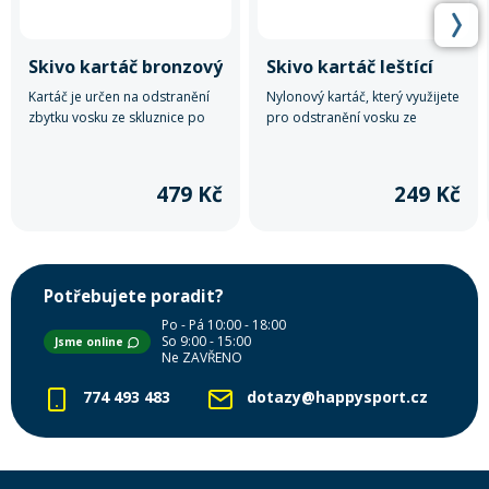
Skivo kartáč bronzový
Skivo kartáč leštící
Kartáč je určen na odstranění
Nylonový kartáč, který využijete
zbytku vosku ze skluznice po
pro odstranění vosku ze
použití škrabky.
struktury skluznice.
479 Kč
249 Kč
Potřebujete poradit?
Po - Pá 10:00 - 18:00
So 9:00 - 15:00
Jsme online
Ne ZAVŘENO
774 493 483
dotazy@happysport.cz