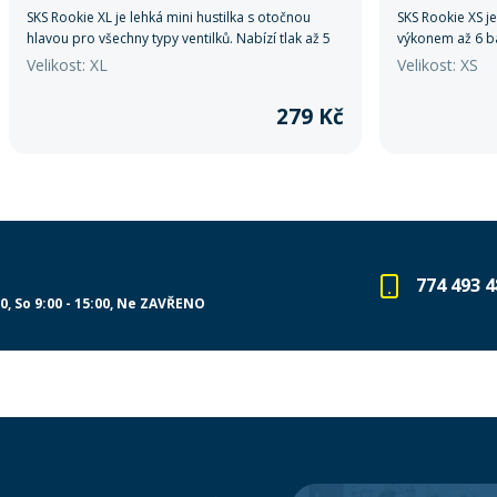
SKS Rookie XL je lehká mini hustilka s otočnou
SKS Rookie XS je
hlavou pro všechny typy ventilků. Nabízí tlak až 5
výkonem až 6 ba
bar, jednoduché použití a kompaktní rozměry
univerzální hlav
Velikost: XL
Velikost: XS
ideální na cesty.
rám v balení. Id
279 Kč
774 493 4
00
So 9:00 - 15:00
Ne ZAVŘENO