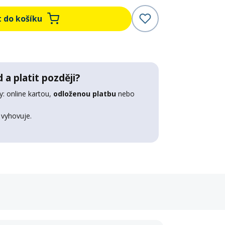
t do košíku
 a platit později?
: online kartou,
odloženou platbu
nebo
 vyhovuje.