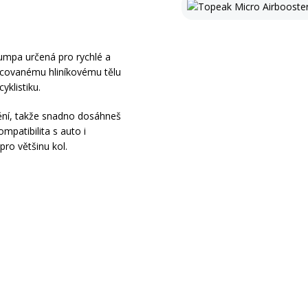
umpa určená pro rychlé a
racovanému hliníkovému tělu
yklistiku.
ění, takže snadno dosáhneš
mpatibilita s auto i
pro většinu kol.
)