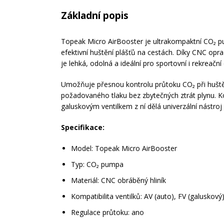
Základní popis
Topeak Micro AirBooster je ultrakompaktní CO₂ p
efektivní huštění plášťů na cestách. Díky CNC op
je lehká, odolná a ideální pro sportovní i rekreační c
Umožňuje přesnou kontrolu průtoku CO₂ při hušt
požadovaného tlaku bez zbytečných ztrát plynu. Ko
galuskovým ventilkem z ní dělá univerzální nástroj 
Specifikace:
Model: Topeak Micro AirBooster
Typ: CO₂ pumpa
Materiál: CNC obráběný hliník
Kompatibilita ventilků: AV (auto), FV (galuskový
Regulace průtoku: ano