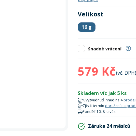
Zobrazit vš
bruslení
panely
Vesty
Skejty a koloběžky
Pásky
Skialpinismus
Oblečení
Frisbee a jiné
Sluneční brýle
Doplňky
Velikost
Zobrazit vš
Powerbanky a solární
Plavání
16 g
panely
Zobrazit vš
Zobrazit vš
Snadné vrácení
579 Kč
(vč. DPH
Skladem víc jak 5 ks
K vyzvednutí ihned na 4
prodej
Zjistit termín
doručení na prod
Pondělí 10. 8. u vás
Záruka 24 měsíců