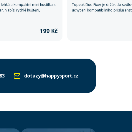
 lehká a kompaktní mini hustilka s
Topeak Duo Fixer je držák do sedlov
r. Nabízí rychlé huštění,
uchycení kompatibilního příslušenst
u na všechny ventilky a držák na
Topeak Duo Fixer.
eální na každou vyjížďku.
199 Kč
83
dotazy@happysport.cz