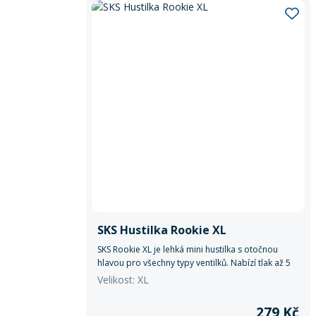
SKS Hustilka Rookie XL
SKS Rookie XL je lehká mini hustilka s otočnou
hlavou pro všechny typy ventilků. Nabízí tlak až 5
bar, jednoduché použití a kompaktní rozměry
Velikost: XL
ideální na cesty.
279 Kč