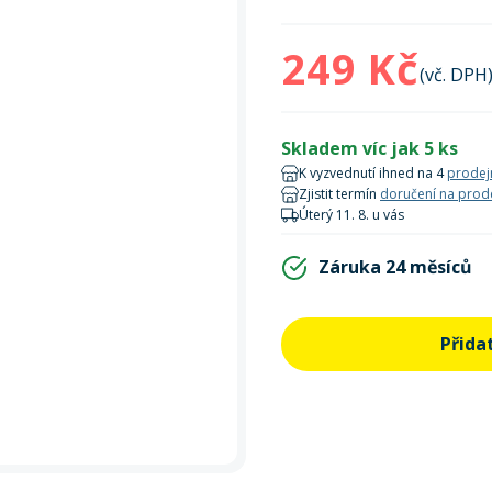
Zobrazit vš
bruslení
panely
Vesty
Skejty a koloběžky
Pásky
Skialpinismus
Oblečení
Frisbee a jiné
Sluneční brýle
Doplňky
249 Kč
(vč. DPH
Zobrazit vš
Powerbanky a solární
Plavání
panely
Skladem víc jak 5 ks
Zobrazit vš
Zobrazit vš
K vyzvednutí ihned na 4
prodej
Zjistit termín
doručení na prod
Úterý 11. 8. u vás
Záruka 24 měsíců
Přida