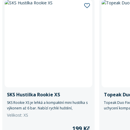
SKS Hustilka Rookie XS
Topeak Duo
SKS Rookie XS je lehká a kompaktní mini hustilka s
Topeak Duo Fixe
výkonem až 6 bar. Nabízí rychlé huštění,
uchycení kompat
univerzální hlavu na všechny ventilky a držák na
Topeak Duo Fix
Velikost: XS
rám v balení. Ideální na každou vyjížďku.
199 Kč