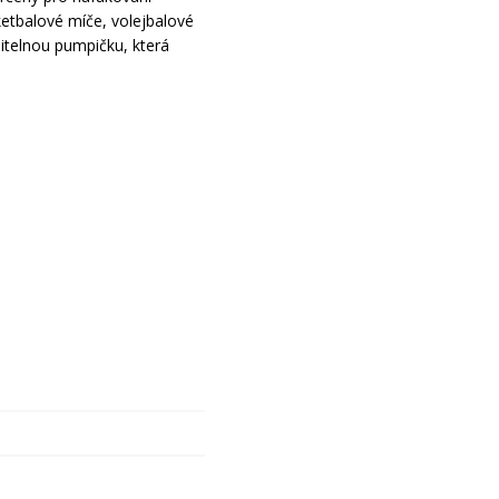
ketbalové míče, volejbalové
itelnou pumpičku, která