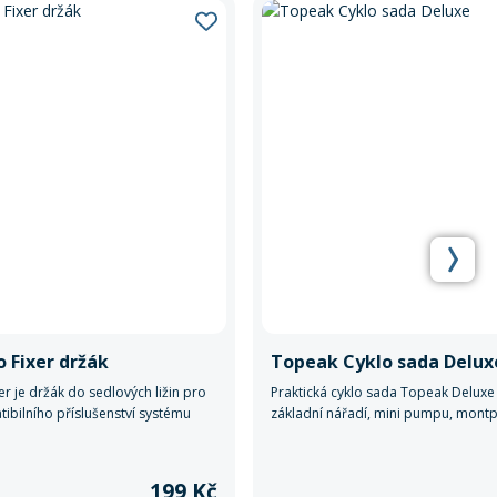
 Fixer držák
Topeak Cyklo sada Delux
r je držák do sedlových ližin pro
Praktická cyklo sada Topeak Deluxe
ibilního příslušenství systému
základní nářadí, mini pumpu, montp
er.
podsedlovou brašnu – ideální komp
na každodenní jízdu i delší vyjížďky.
199 Kč