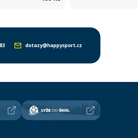
83
dotazy@happysport.cz