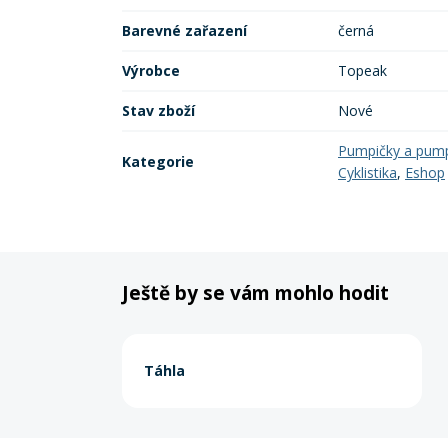
Barevné zařazení
černá
Výrobce
Topeak
Stav zboží
Nové
Pumpičky a pum
Kategorie
Cyklistika
,
Eshop
Ještě by se vám mohlo hodit
Táhla