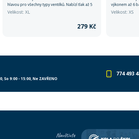
hlavou pro všechny typy ventilků. Nabízí tlak až 5
výkonem až 6 ba
bar, jednoduché použití a kompaktní rozměry
univerzální hlav
Velikost: XL
Velikost: XS
ideální na cesty.
rám v balení. Id
279 Kč
774 493 4
00
So 9:00 - 15:00
Ne ZAVŘENO