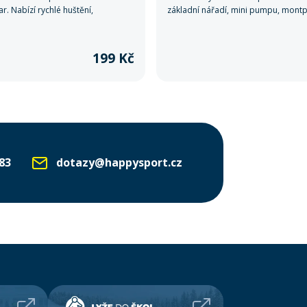
r. Nabízí rychlé huštění,
základní nářadí, mini pumpu, montp
u na všechny ventilky a držák na
podsedlovou brašnu – ideální komp
eální na každou vyjížďku.
na každodenní jízdu i delší vyjížďky.
199 Kč
83
dotazy@happysport.cz