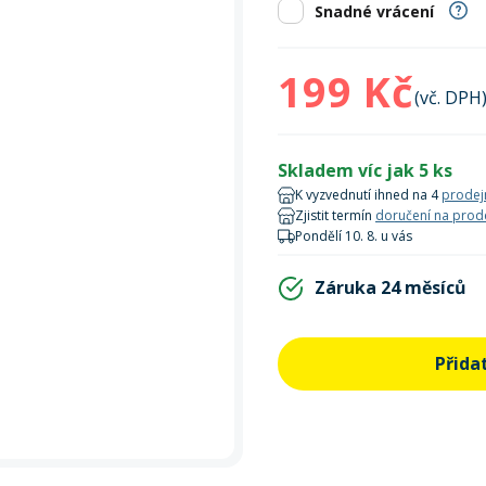
Zobrazit vš
bruslení
panely
Snadné vrácení
Vesty
Skejty a koloběžky
Pásky
Skialpinismus
Oblečení
Frisbee a jiné
Sluneční brýle
Doplňky
199 Kč
Zobrazit vš
Powerbanky a solární
Plavání
(vč. DPH
panely
Zobrazit vš
Zobrazit vš
Skladem víc jak 5 ks
K vyzvednutí ihned na 4
prodej
Zjistit termín
doručení na prod
Pondělí 10. 8. u vás
Záruka 24 měsíců
Přida