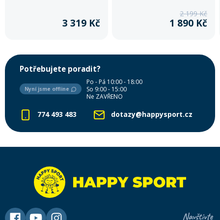
Kids Ride Shotgun.
je navržené pro starší děti,
2 199 Kč
které už samy jezdí, ale občas
3 319 Kč
1 890 Kč
si chtějí odpočinout a svézt se
s tebou. Ideální řešení na
výlety, do města i na kratší
přesuny.
Potřebujete poradit?
Po - Pá 10:00 - 18:00
So 9:00 - 15:00
Nyní jsme offline
Ne ZAVŘENO
774 493 483
dotazy@happysport.cz