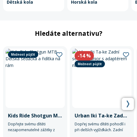
Dětská kola
Horská kola
Hledáte alternativu?
Možnost půjčit
-14
%
Možnost půjčit
Kids Ride Shotgun MTB Dětská sedačka a řidítka na rám
Urban Iki Ta-ke Zadní sedátko Junior s adaptérem na nosič
Dopřejte svému dítěti
Dopřej svému dítěti pohodlí i
nezapomenutelné zážitky z
při delších vyjížďkách. Zadní
jízdy na kole s přední sedačkou
sedátko Urban Iki Ta-ke Junior