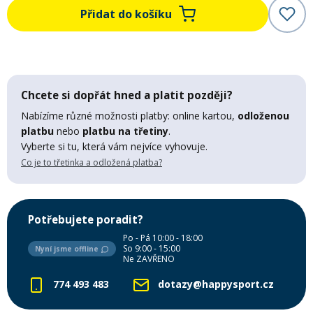
Přidat do košíku
Mazání a čištění
Páteřáky
Zabezpečení
Ostatní
Chcete si dopřát hned a platit později?
Brašny, košíky a nosiče
Nabízíme různé možnosti platby: online kartou,
odloženou
Vložky do bot
platbu
nebo
platbu na třetiny
.
Vyberte si tu, která vám nejvíce vyhovuje.
Pumpičky a pumpy
Co je to třetinka a odložená platba?
Náhradní díly
Nářadí pro kola
Boby a kluzáky
Potřebujete poradit?
Po - Pá 10:00 - 18:00
So 9:00 - 15:00
Nyní jsme offline
Blatníky
Ne ZAVŘENO
774 493 483
dotazy@happysport.cz
Řetězy