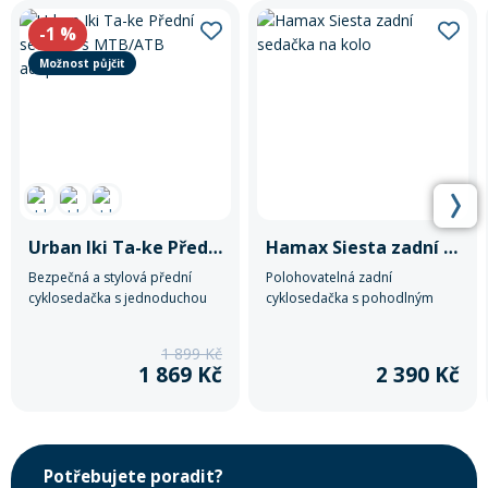
-1
%
Možnost půjčit
Urban Iki Ta-ke Přední sedačka s MTB/ATB adaptérem
Hamax Siesta zadní sedačka na kolo
Bezpečná a stylová přední
Polohovatelná zadní
cyklosedačka s jednoduchou
cyklosedačka s pohodlným
montáží na MTB/ATB kola.
polstrováním a bezpečným
Nabízí pohodlné usazení dítěte
uchycením.
1 899 Kč
a spolehlivé uchycení pro
1 869 Kč
2 390 Kč
každodenní jízdu.
Potřebujete poradit?