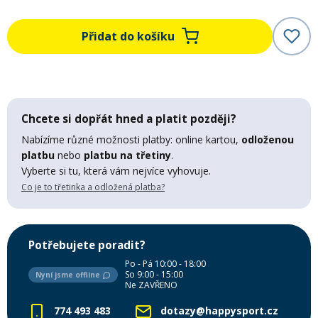
Mazání a čištění
Páteřáky
Přidat do košíku
Zabezpečení
Ostatní
Brašny, košíky a nosiče
Chcete si dopřát hned a platit později?
Vložky do bot
Nabízíme různé možnosti platby: online kartou,
odloženou
platbu
nebo
platbu na třetiny
.
Pumpičky a pumpy
Vyberte si tu, která vám nejvíce vyhovuje.
Náhradní díly
Co je to třetinka a odložená platba?
Nářadí pro kola
Boby a kluzáky
Potřebujete poradit?
Blatníky
Po - Pá 10:00 - 18:00
So 9:00 - 15:00
Nyní jsme offline
Ne ZAVŘENO
Řetězy
774 493 483
dotazy@happysport.cz