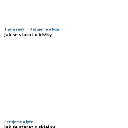
Rukavice na kolo
Tipy a rady
/
Pečujeme o lyže
Jak se starat o běžky
Pečujeme o lyže
Jak se starat o skialpy