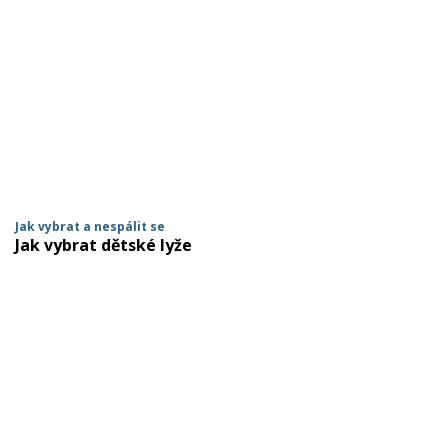
Mazání a čištění
Páteřáky
Zabezpečení
Ostatní
Brašny, košíky a nosiče
Vložky do bot
Pumpičky a pumpy
Jak vybrat a nespálit se
Náhradní díly
Jak vybrat dětské lyže
Nářadí pro kola
Boby a kluzáky
Blatníky
Řetězy