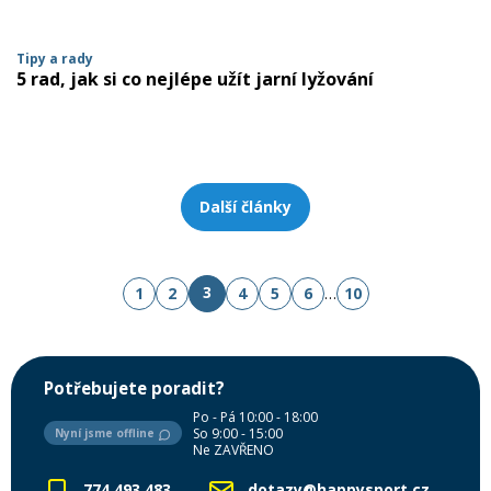
Tipy a rady
5 rad, jak si co nejlépe užít jarní lyžování
Další články
3
1
2
4
5
6
…
10
Potřebujete poradit?
Po - Pá 10:00 - 18:00
So 9:00 - 15:00
Nyní jsme offline
Ne ZAVŘENO
774 493 483
dotazy@happysport.cz