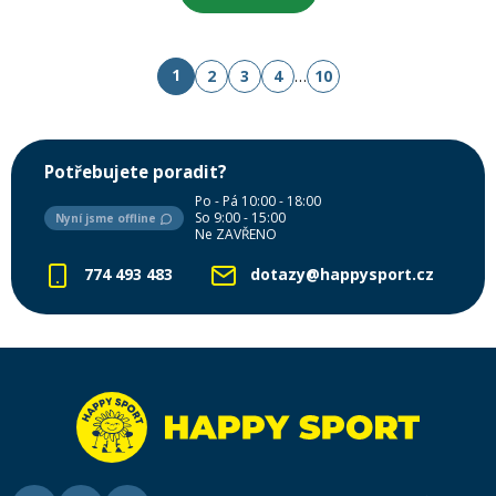
1
2
3
4
…
10
Potřebujete poradit?
Po - Pá 10:00 - 18:00
So 9:00 - 15:00
Nyní jsme offline
Ne ZAVŘENO
774 493 483
dotazy@happysport.cz