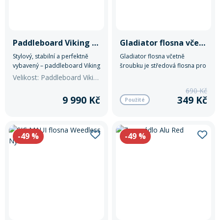
Paddleboard Viking Ice Raider I
Gladiator flosna včetně šroubku
Stylový, stabilní a perfektně
Gladiator flosna včetně
vybavený – paddleboard Viking
šroubku je středová flosna pro
Ice Raider I vám otevře svět
paddleboardy s uchycením US
Velikost: Paddleboard Viking Ice Raider I
vodního dobrodružství s
Box, která zlepšuje stabilitu a
690 Kč
maximálním pohodlím a
držení směru.
9 990 Kč
349 Kč
Použité
jistotou. Díky pečlivě navržené
prémiové konstrukci, kvalitním
materiálům a bohatému
příslušenství je ideální volbou
-49
%
-49
%
pro začátečníky i pokročilé
jezdce.