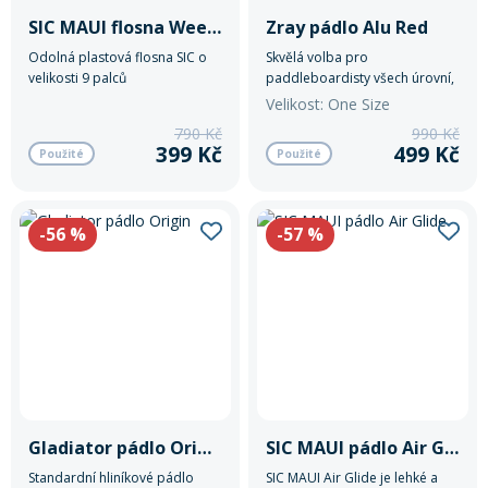
SIC MAUI flosna Weedless Nylon 9''
Zray pádlo Alu Red
Odolná plastová flosna SIC o
Skvělá volba pro
velikosti 9 palců
paddleboardisty všech úrovní,
kteří hledají kombinaci kvality,
Velikost: One Size
výkonu a stylu.
790 Kč
990 Kč
399 Kč
499 Kč
Použité
Použité
-56
%
-57
%
Gladiator pádlo Origin
SIC MAUI pádlo Air Glide
Standardní hliníkové pádlo
SIC MAUI Air Glide je lehké a