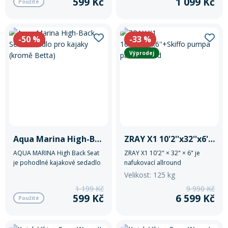
599 Kč
1 099 Kč
Použité
Rukavice na kolo
-50
%
-33
%
Výprodej
Aqua Marina High-Back Seat sedadlo pro kajaky (kromě Betta)
ZRAY X1 10'2''x32''x6''+Skiffo pumpa paddleboard
AQUA MARINA High Back Seat
ZRAY X1 10'2" × 32" × 6" je
je pohodlné kajakové sedadlo
nafukovací allround
s vysokou opěrkou zad určené
paddleboard vhodný pro
Velikost: 125 kg
pro nafukovací kajaky Aqua
začátečníky i rekreační
1 199 Kč
9 990 Kč
Marina kromě modelu Betta.
pádlování.
599 Kč
6 599 Kč
Použité