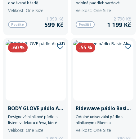
dodávané k řadě
odolné paddleboardové
paddleboardů Gladiator
pádlo navržené pro pohodlné
Velikost: One Size
Velikost: One Size
Origin, kombinující tuhý
rekreační pádlování i delší
1 390 Kč
2 790 Kč
hliníkový dřík s odolným
vyjížďky na vodě.
599 Kč
1 199 Kč
Použité
Použité
nylonovým listem.
-60
%
-55
%
BODY GLOVE pádlo Alu 3D
Ridewave pádlo Basic Alu
Designové hliníkové pádlo s
Odolné univerzální pádlo s
listem v dekoru dřeva, které
hliníkovým dříkem a
kombinuje styl s odolností pro
ergonomickou rukojetí pro
Velikost: One Size
Velikost: One Size
rekreační vyjížďky.
stabilní záběr při rekreačním
1 390 Kč
890 Kč