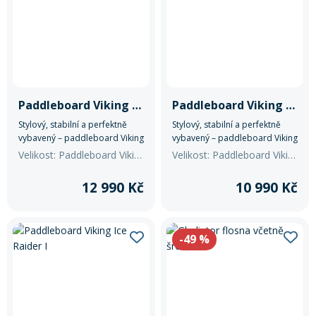
Paddleboard Viking Fjord Raider I
Paddleboard Viking Ice Raider III
Stylový, stabilní a perfektně
Stylový, stabilní a perfektně
vybavený – paddleboard Viking
vybavený – paddleboard Viking
Fjord Raider I vám otevře svět
Ice Raider III vám otevře svět
Velikost: Paddleboard Viking Fjord Raider I
Velikost: Paddleboard Viking Ice Raider III
vodního dobrodružství s
vodního dobrodružství s
maximálním pohodlím a
maximálním pohodlím a
12 990 Kč
10 990 Kč
jistotou. Díky pečlivě navržené
jistotou. Díky pečlivě navržené
prémiové konstrukci, kvalitním
prémiové konstrukci, kvalitním
materiálům a bohatému
materiálům a bohatému
příslušenství je ideální volbou
příslušenství je ideální volbou
-49
%
pro začátečníky i pokročilé
pro začátečníky i pokročilé
jezdce.
jezdce.