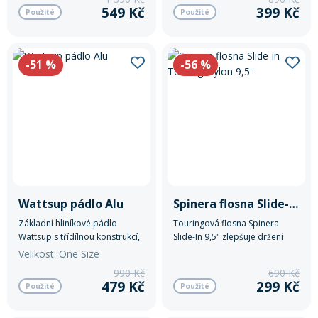
pádlování.
549 Kč
399 Kč
Použité
Použité
-51
%
-56
%
Wattsup pádlo Alu
Spinera flosna Slide-in Touring Nylon 9,5''
Základní hliníkové pádlo
Touringová flosna Spinera
Wattsup s třídílnou konstrukcí,
Slide-In 9,5" zlepšuje držení
ideální pro první zkušenosti na
směru a stabilitu
Velikost: One Size
paddleboardu a rekreační
paddleboardu při delších
990 Kč
690 Kč
využití.
vyjížďkách na klidné vodě.
479 Kč
299 Kč
Použité
Použité