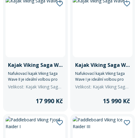
Kajak Viking Saga Wave II
Kajak Viking Saga Wave I
Nafukovací kajak Viking Saga
Nafukovací kajak Viking Saga
Wave II je ideální volbou pro
Wave I je ideální volbou pro
každého, kdo hledá pohodlný
každého, kdo hledá pohodlný
Velikost: Kajak Viking Saga Wave II
Velikost: Kajak Viking Saga Wave I
a dobře ovladatelný kajak pro
a dobře ovladatelný kajak pro
výlety po klidných vodách.
výlety po klidných vodách.
17 990 Kč
15 990 Kč
Spojuje promyšlený design s
Spojuje promyšlený design s
kvalitní konstrukcí a bohatým
kvalitní konstrukcí a bohatým
nadstandardním
nadstandardním
příslušenstvím.
příslušenstvím.