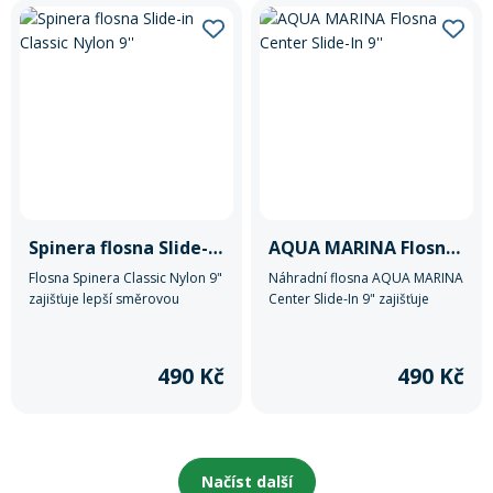
Spinera flosna Slide-in Classic Nylon 9''
AQUA MARINA Flosna Center Slide-In 9''
Flosna Spinera Classic Nylon 9"
Náhradní flosna AQUA MARINA
zajišťuje lepší směrovou
Center Slide-In 9" zajišťuje
stabilitu paddleboardu a díky
stabilní držení směru a
systému Slide-In umožňuje
snadnou montáž díky
rychlou a snadnou montáž.
univerzálnímu systému Slide-In.
490 Kč
490 Kč
Načíst další