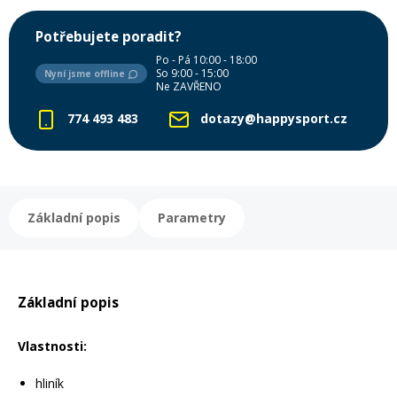
Mazání a čištění
Páteřáky
Potřebujete poradit?
Po - Pá 10:00 - 18:00
So 9:00 - 15:00
Nyní jsme offline
Zabezpečení
Ne ZAVŘENO
Ostatní
774 493 483
dotazy@happysport.cz
Brašny, košíky a nosiče
Vložky do bot
Pumpičky a pumpy
Náhradní díly
Základní popis
Parametry
Nářadí pro kola
Boby a kluzáky
Základní popis
Blatníky
Vlastnosti:
Řetězy
hliník