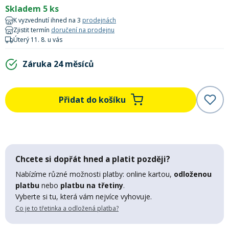
Lyžařské rukavice
Rukavice na běžky
Snowboardové vázání
Skialpové boty
Kukly a uši
Skladem 5 ks
Plavání
K vyzvednutí ihned na 3
prodejnách
Zjistit termín
doručení na prodejnu
Gripy
Kalhoty
Lyžařské vázání
Vázání na běžky
Snowboardové rukavice
Skialpové vázání
Oblečení
Úterý 11. 8. u vás
Záruka 24 měsíců
Stojánky
Doplňky
Sjezdové hole
Doplňky na běžky
Snowboardové náhradní díly
Skialpové hole
Lyžařské hole
Přidat do košíku
Zvonky a houkačky
Brýle na běžky
Snowboardové doplňky
Skialpové rukavice
Péče o skluznici a hrany
Světla
Skialpové doplňky
Vaky, tašky a batohy
Chcete si dopřát hned a platit později?
Lepení a opravné sady
Nabízíme různé možnosti platby: online kartou,
odloženou
Skialpové pásy
Dárkové poukazy
platbu
nebo
platbu na třetiny
.
Vyberte si tu, která vám nejvíce vyhovuje.
Pláště a duše
Co je to třetinka a odložená platba?
Sněžnice
Brusle