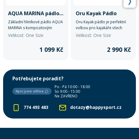
AQUA MARINA pádlo Sports III Alu
Oru Kayak Pádlo
Základní hliníkové pádlo AQUA
Oru Kayak pádlo je perfektní
MARINA s kompozitovým
volbou pro kajakáře všech
listem.
úrovní.
Velikost: One Size
Velikost: One Size
1 099 Kč
2 990 Kč
Potřebujete poradit?
Po - Pá 10:00 - 18:00
So 9:00 - 15:00
Nyní jsme offline
Ne ZAVŘENO
774 493 483
dotazy@happysport.cz