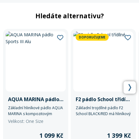
Hledáte alternativu?
DOPORUČUJEME
AQUA MARINA pádlo Sports III Alu
F2 pádlo School třídílné
Základní hliníkové pádlo AQUA
Základní trojdílné pádlo F2
MARINA s kompozitovým
School BLACK/RED má hliníkový
listem.
shaft a plastový list.
Velikost: One Size
1 099 Kč
1 399 Kč