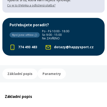
Mazání a čištění
Co je to třetinka a odložená platba?
Páteřáky
Zabezpečení
Potřebujete poradit?
Ostatní
Po - Pá 10:00 - 18:00
So 9:00 - 15:00
Nyní jsme offline
Brašny, košíky a nosiče
Ne ZAVŘENO
Vložky do bot
774 493 483
dotazy@happysport.cz
Pumpičky a pumpy
Náhradní díly
Nářadí pro kola
Základní popis
Parametry
Boby a kluzáky
Blatníky
Základní popis
Řetězy