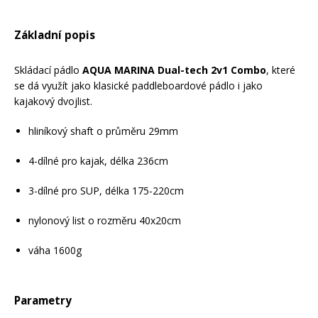
Mazání a čištění
Páteřáky
Základní popis
Zabezpečení
Skládací pádlo
AQUA MARINA Dual-tech 2v1 Combo
, které
Ostatní
se dá využít jako klasické paddleboardové pádlo i jako
kajakový dvojlist.
Brašny, košíky a nosiče
Vložky do bot
hliníkový shaft o průměru 29mm
Pumpičky a pumpy
4-dílné pro kajak, délka 236cm
Náhradní díly
3-dílné pro SUP, délka 175-220cm
Nářadí pro kola
Boby a kluzáky
nylonový list o rozměru 40x20cm
váha 1600g
Blatníky
Parametry
Řetězy