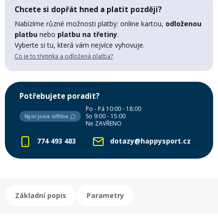
Lyžařské rukavice
Rukavice na běžky
Snowboardové vázání
Skialpové boty
Kukly a uši
Chcete si dopřát hned a platit později?
Plavání
Nabízíme různé možnosti platby: online kartou,
odloženou
Gripy
Kalhoty
platbu
nebo
platbu na třetiny
.
Lyžařské vázání
Vázání na běžky
Snowboardové rukavice
Skialpové vázání
Oblečení
Vyberte si tu, která vám nejvíce vyhovuje.
Co je to třetinka a odložená platba?
Stojánky
Doplňky
Sjezdové hole
Doplňky na běžky
Snowboardové náhradní díly
Skialpové hole
Lyžařské hole
Potřebujete poradit?
Zvonky a houkačky
Brýle na běžky
Snowboardové doplňky
Skialpové rukavice
Péče o skluznici a hrany
Po - Pá 10:00 - 18:00
So 9:00 - 15:00
Nyní jsme offline
Ne ZAVŘENO
Světla
Skialpové doplňky
Vaky, tašky a batohy
774 493 483
dotazy@happysport.cz
Lepení a opravné sady
Skialpové pásy
Dárkové poukazy
Základní popis
Parametry
Pláště a duše
Sněžnice
Brusle