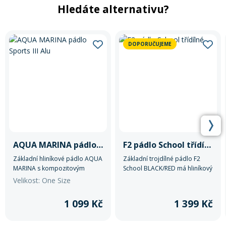
Hledáte alternativu?
DOPORUČUJEME
AQUA MARINA pádlo Sports III Alu
F2 pádlo School třídílné
Základní hliníkové pádlo AQUA
Základní trojdílné pádlo F2
MARINA s kompozitovým
School BLACK/RED má hliníkový
listem.
shaft a plastový list.
Velikost: One Size
1 099 Kč
1 399 Kč