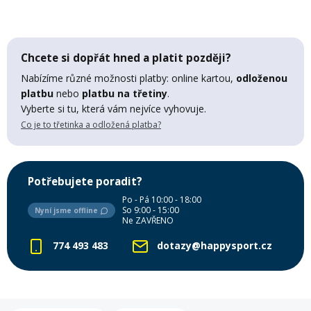
Mazání a čištění
Páteřáky
Chcete si dopřát hned a platit později?
Zabezpečení
Ostatní
Nabízíme různé možnosti platby: online kartou,
odloženou
platbu
nebo
platbu na třetiny
.
Vyberte si tu, která vám nejvíce vyhovuje.
Brašny, košíky a nosiče
Vložky do bot
Co je to třetinka a odložená platba?
Pumpičky a pumpy
Náhradní díly
Potřebujete poradit?
Po - Pá 10:00 - 18:00
Nářadí pro kola
So 9:00 - 15:00
Nyní jsme offline
Boby a kluzáky
Ne ZAVŘENO
774 493 483
dotazy@happysport.cz
Blatníky
Řetězy