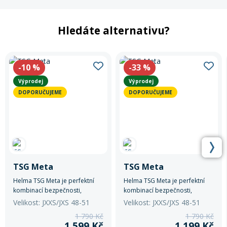
Hledáte alternativu?
-10
%
-33
%
Výprodej
Výprodej
DOPORUČUJEME
DOPORUČUJEME
TSG Meta
TSG Meta
Helma TSG Meta je perfektní
Helma TSG Meta je perfektní
kombinací bezpečnosti,
kombinací bezpečnosti,
komfortu a stylu.
komfortu a stylu.
Velikost: JXXS/JXS 48-51
Velikost: JXXS/JXS 48-51
1 790 Kč
1 790 Kč
1 599 Kč
1 199 Kč