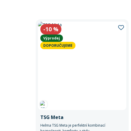
-10
%
Výprodej
DOPORUČUJEME
TSG Meta
Helma TSG Meta je perfektní kombinací
bezpečnosti, komfortu a stylu.