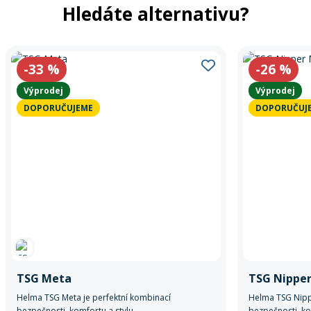
Hledáte alternativu?
-33
%
-26
%
Výprodej
Výprodej
DOPORUČUJEME
DOPORUČUJ
TSG Meta
TSG Nipper
Helma TSG Meta je perfektní kombinací
Helma TSG Nippe
bezpečnosti, komfortu a stylu.
bezpečnosti, ko