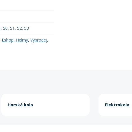
9, 50, 51, 52, 53
,
Eshop
,
Helmy
,
Výprodej
,
Horská kola
Elektrokola