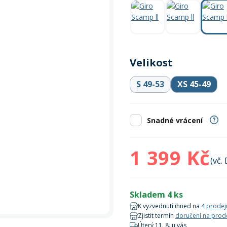
Zobrazit vš
bruslení
panely
Vesty
Skejty a koloběžky
Pásky
Skialpinismus
Oblečení
Frisbee a jiné
Sluneční brýle
Doplňky
Zobrazit vš
Powerbanky a solární
Plavání
panely
Velikost
Zobrazit vš
Zobrazit vš
S 49-53
XS 45-49
Snadné vrácení
1 399 Kč
(vč.
Skladem 4 ks
K vyzvednutí ihned na 4
prodej
Zjistit termín
doručení na prod
Úterý 11. 8. u vás