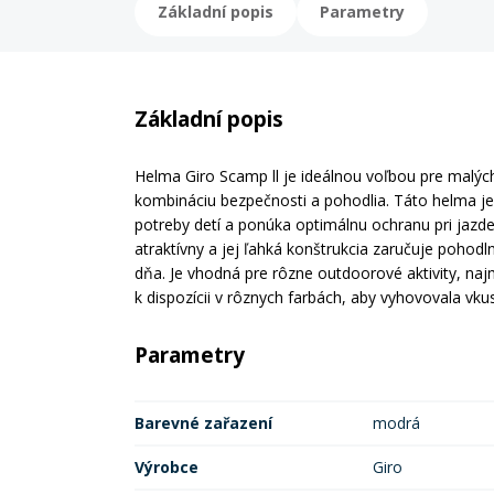
Základní popis
Parametry
Základní popis
Helma Giro Scamp ll je ideálnou voľbou pre malých 
kombináciu bezpečnosti a pohodlia. Táto helma j
potreby detí a ponúka optimálnu ochranu pri jazde 
atraktívny a jej ľahká konštrukcia zaručuje pohod
dňa. Je vhodná pre rôzne outdoorové aktivity, najmä
k dispozícii v rôznych farbách, aby vyhovovala vku
Parametry
Barevné zařazení
modrá
Výrobce
Giro