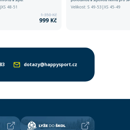
/JXS 48-51
Velikost: S 49-53|XS 45-49
1 350 Kč
999 Kč
83
dotazy@happysport.cz