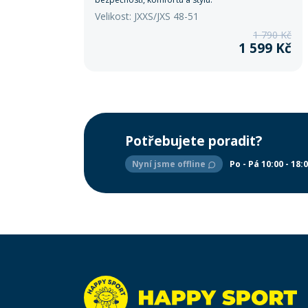
Velikost: JXXS/JXS 48-51
1 790 Kč
1 599 Kč
Potřebujete poradit?
Nyní jsme offline
Po - Pá 10:00 - 18: