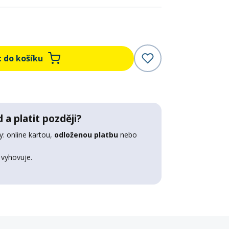
t do košíku
 a platit později?
: online kartou,
odloženou platbu
nebo
 vyhovuje.