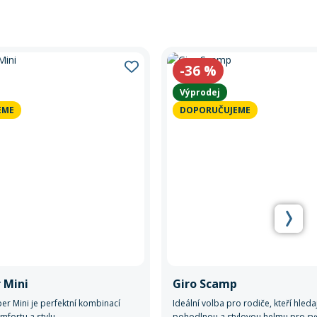
-36
%
Výprodej
EME
DOPORUČUJEME
 Mini
Giro Scamp
r Mini je perfektní kombinací
Ideální volba pro rodiče, kteří hled
mfortu a stylu.
pohodlnou a stylovou helmu pro své