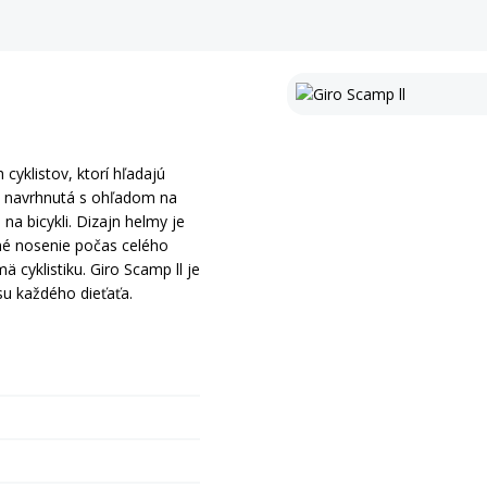
cyklistov, ktorí hľadajú
e navrhnutá s ohľadom na
na bicykli. Dizajn helmy je
lné nosenie počas celého
 cyklistiku. Giro Scamp ll je
su každého dieťaťa.