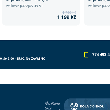
Velikost: JXXS/JXS 48-51
Velikost: JXXS
1 790 Kč
1 199 Kč
774 493 4
00
So 9:00 - 15:00
Ne ZAVŘENO