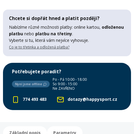
Lyžařské rukavice
Rukavice na běžky
Snowboardové vázání
Skialpové boty
Kukly a uši
Plavání
Chcete si dopřát hned a platit později?
Gripy
Kalhoty
Lyžařské vázání
Vázání na běžky
Snowboardové rukavice
Skialpové vázání
Oblečení
Nabízíme různé možnosti platby: online kartou,
odloženou
platbu
nebo
platbu na třetiny
.
Stojánky
Doplňky
Vyberte si tu, která vám nejvíce vyhovuje.
Sjezdové hole
Doplňky na běžky
Snowboardové náhradní díly
Skialpové hole
Lyžařské hole
Co je to třetinka a odložená platba?
Zvonky a houkačky
Brýle na běžky
Snowboardové doplňky
Skialpové rukavice
Péče o skluznici a hrany
Potřebujete poradit?
Světla
Po - Pá 10:00 - 18:00
So 9:00 - 15:00
Skialpové doplňky
Vaky, tašky a batohy
Nyní jsme offline
Ne ZAVŘENO
774 493 483
dotazy@happysport.cz
Lepení a opravné sady
Skialpové pásy
Dárkové poukazy
Pláště a duše
Sněžnice
Brusle
Základní popis
Parametry