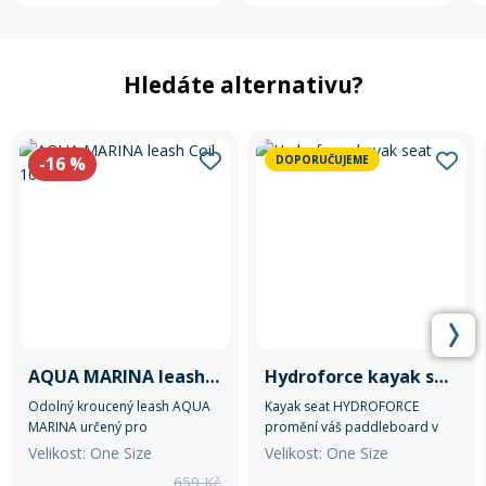
Hledáte alternativu?
-16
%
DOPORUČUJEME
AQUA MARINA leash Coil 10'/7mm
Hydroforce kayak seat
Odolný kroucený leash AQUA
Kayak seat HYDROFORCE
MARINA určený pro
promění váš paddleboard v
paddleboarding a vodní
kajak.
Velikost: One Size
Velikost: One Size
sporty na klidnější hladině.
659 Kč