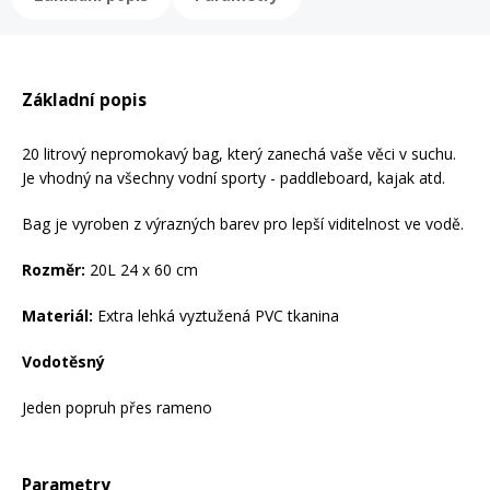
Mazání a čištění
Páteřáky
Zabezpečení
Základní popis
Ostatní
20 litrový nepromokavý bag, který zanechá vaše věci v suchu.
Brašny, košíky a nosiče
Je vhodný na všechny vodní sporty - paddleboard, kajak atd.
Vložky do bot
Bag je vyroben z výrazných barev pro lepší viditelnost ve vodě.
Pumpičky a pumpy
Náhradní díly
Rozměr:
20L 24 x 60 cm
Materiál:
Extra lehká vyztužená PVC tkanina
Nářadí pro kola
Boby a kluzáky
Vodotěsný
Blatníky
Jeden popruh přes rameno
Řetězy
Parametry