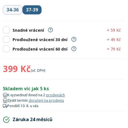
Lyžařské rukavice
Rukavice na běžky
Snowboardové vázání
Skialpové boty
Kukly a uši
Plavání
34-36
37-39
Gripy
Kalhoty
Lyžařské vázání
Vázání na běžky
Snowboardové rukavice
Skialpové vázání
Oblečení
+ 59 Kč
Snadné vrácení
Stojánky
Doplňky
+ 49 Kč
Prodloužené vrácení 30 dní
Sjezdové hole
Doplňky na běžky
Snowboardové náhradní díly
Skialpové hole
Lyžařské hole
+ 79 Kč
Prodloužené vrácení 60 dní
Zvonky a houkačky
Brýle na běžky
Snowboardové doplňky
Skialpové rukavice
Péče o skluznici a hrany
399 Kč
(vč. DPH)
Světla
Skialpové doplňky
Vaky, tašky a batohy
Skladem víc jak 5 ks
K vyzvednutí ihned na 2
prodejnách
Lepení a opravné sady
Skialpové pásy
Dárkové poukazy
Zjistit termín
doručení na prodejnu
Pondělí 10. 8. u vás
Pláště a duše
Záruka 24 měsíců
Sněžnice
Brusle