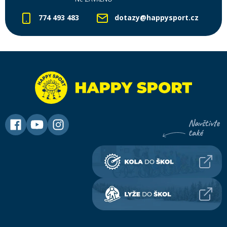
774 493 483
dotazy@happysport.cz