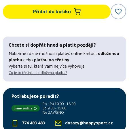
Mazání a čištění
Přidat do košíku
Páteřáky
Zabezpečení
Ostatní
Chcete si dopřát hned a platit později?
Brašny, košíky a nosiče
Vložky do bot
Nabízíme různé možnosti platby: online kartou,
odloženou
platbu
nebo
platbu na třetiny
.
Pumpičky a pumpy
Vyberte si tu, která vám nejvíce vyhovuje.
Náhradní díly
Co je to třetinka a odložená platba?
Nářadí pro kola
Boby a kluzáky
Potřebujete poradit?
Po - Pá 10:00 - 18:00
Blatníky
So 9:00 - 15:00
Jsme online
Ne ZAVŘENO
774 493 483
dotazy@happysport.cz
Řetězy