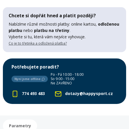
Mazání a čištění
Páteřáky
Chcete si dopřát hned a platit později?
Nabízíme různé možnosti platby: online kartou,
odloženou
Zabezpečení
platbu
nebo
platbu na třetiny
.
Ostatní
Vyberte si tu, která vám nejvíce vyhovuje.
Co je to třetinka a odložená platba?
Brašny, košíky a nosiče
Vložky do bot
Pumpičky a pumpy
Potřebujete poradit?
Náhradní díly
Po - Pá 10:00 - 18:00
So 9:00 - 15:00
Nyní jsme offline
Ne ZAVŘENO
Nářadí pro kola
Boby a kluzáky
774 493 483
dotazy@happysport.cz
Blatníky
Řetězy
Parametry