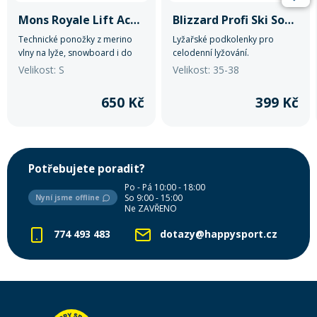
Mons Royale Lift Access Sock
Blizzard Profi Ski Socks
Technické ponožky z merino
Lyžařské podkolenky pro
vlny na lyže, snowboard i do
celodenní lyžování.
pohorek.
Velikost: S
Velikost: 35-38
650 Kč
399 Kč
Potřebujete poradit?
Po - Pá 10:00 - 18:00
So 9:00 - 15:00
Nyní jsme offline
Ne ZAVŘENO
774 493 483
dotazy@happysport.cz