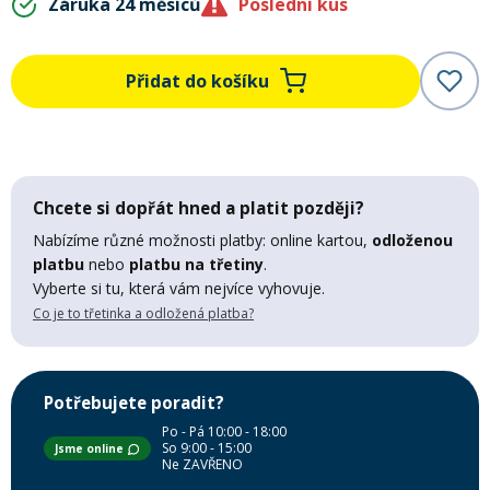
Záruka 24 měsíců
Poslední kus
Mazání a čištění
Páteřáky
Přidat do košíku
Zabezpečení
Ostatní
Brašny, košíky a nosiče
Vložky do bot
Chcete si dopřát hned a platit později?
Nabízíme různé možnosti platby: online kartou,
odloženou
Pumpičky a pumpy
platbu
nebo
platbu na třetiny
.
Náhradní díly
Vyberte si tu, která vám nejvíce vyhovuje.
Co je to třetinka a odložená platba?
Nářadí pro kola
Boby a kluzáky
Blatníky
Potřebujete poradit?
Po - Pá 10:00 - 18:00
So 9:00 - 15:00
Jsme online
Ne ZAVŘENO
Řetězy