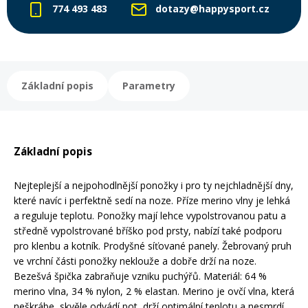
774 493 483
dotazy@happysport.cz
Rukavice na kolo
Základní popis
Parametry
Základní popis
Nejteplejší a nejpohodlnější ponožky i pro ty nejchladnější dny,
které navíc i perfektně sedí na noze. Příze merino vlny je lehká
a reguluje teplotu. Ponožky mají lehce vypolstrovanou patu a
středně vypolstrované bříško pod prsty, nabízí také podporu
pro klenbu a kotník. Prodyšné síťované panely. Žebrovaný pruh
ve vrchní části ponožky neklouže a dobře drží na noze.
Bezešvá špička zabraňuje vzniku puchýřů. Materiál: 64 %
merino vlna, 34 % nylon, 2 % elastan. Merino je ovčí vlna, která
neškrábe, skvěle odvádí pot, drží optimální teplotu a nesmrdí.