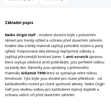
Rukavice na kolo
Základní popis
Neibo Origin Half
- moderní sluneční brýle s polovičním
rámem pro trendy vzhled a ochranu před slunečním zářením.
Kvalitní skla a lehký materiál zajišťují pohodlné nošení a jasný
výhled. Polarizovaná skla eliminují nepříjemné odlesky a
zajišťují přirozenější kontrast barev. S
anti-scratch
úpravou
která zvyšuje odolnost proti poškrábání, jsou perfektní volbou
na každý den. Rámečky jsou vyrobeny z prémiového
materiálu
Grilamid
TR90
který se vyznačuje velmi nízkou
hmotností. Tyto brýle jsou vhodné pro různé příležitosti - od
každodenního nošení po různé sportovní aktivity. Neibo Origin
Half jsou skvělou volbou pro každodenní stylový doplněk a
ochranu vašich očí před slunečním zářením.