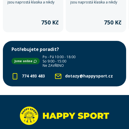
jsou naprostá klasika a nikdy
jsou naprostá klasika a nikdy
nevyjdou z módy.
nevyjdou z módy.
750 Kč
750 Kč
Potřebujete poradit?
Po - Pá 10:00 - 18:00
So 9:00 - 15:00
Jsme online
Ne ZAVŘENO
774 493 483
dotazy@happysport.cz