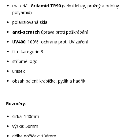
materiál:
Grilamid TR90
(velmi lehký, pružný a odolný
polyamid)
polariziovaná skla
anti-scratch
úprava proti poškrábání
UV400
: 100% ochrana proti UV záření
filtr: kategorie 3
stříbrné logo
unisex
obsah balení: krabička, pytlík a hadřík
Rozměry
:
šířka: 140mm
výška: 50mm
délka nožiček: 136mm