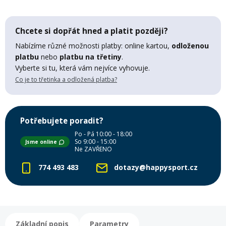
Mazání a čištění
Páteřáky
Chcete si dopřát hned a platit později?
Zabezpečení
Nabízíme různé možnosti platby: online kartou,
odloženou
Ostatní
platbu
nebo
platbu na třetiny
.
Vyberte si tu, která vám nejvíce vyhovuje.
Brašny, košíky a nosiče
Co je to třetinka a odložená platba?
Vložky do bot
Pumpičky a pumpy
Potřebujete poradit?
Náhradní díly
Po - Pá 10:00 - 18:00
So 9:00 - 15:00
Jsme online
Nářadí pro kola
Ne ZAVŘENO
Boby a kluzáky
774 493 483
dotazy@happysport.cz
Blatníky
Řetězy
Základní popis
Parametry