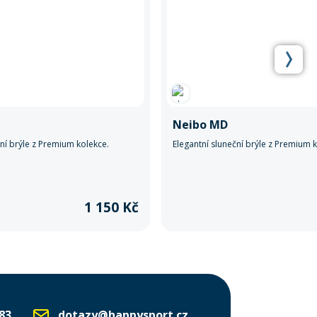
Neibo MD
ční brýle z Premium kolekce.
Elegantní sluneční brýle z Premium 
1 150 Kč
83
dotazy@happysport.cz