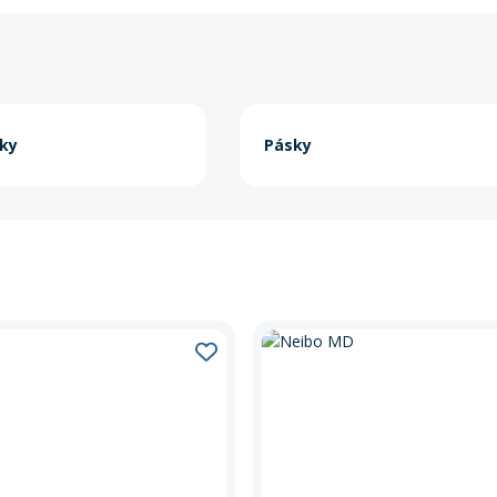
šky
Pásky