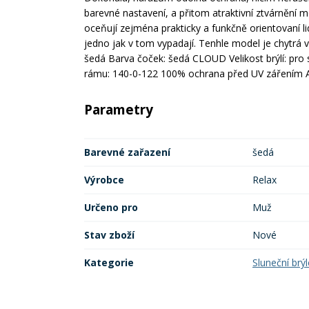
barevné nastavení, a přitom atraktivní ztvárnění m
oceňují zejména prakticky a funkčně orientovaní li
jedno jak v tom vypadají. Tenhle model je chytrá
šedá Barva čoček: šedá CLOUD Velikost brýlí: pro 
rámu: 140-0-122 100% ochrana před UV zářením A
Parametry
Barevné zařazení
šedá
Výrobce
Relax
Určeno pro
Muž
Stav zboží
Nové
Kategorie
Sluneční brýl