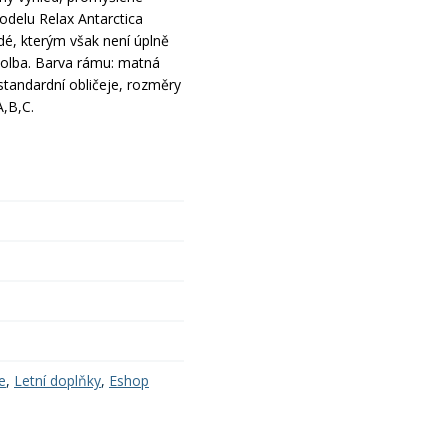
odelu Relax Antarctica
dé, kterým však není úplně
 volba. Barva rámu: matná
standardní obličeje, rozměry
,B,C.
e
,
Letní doplňky
,
Eshop