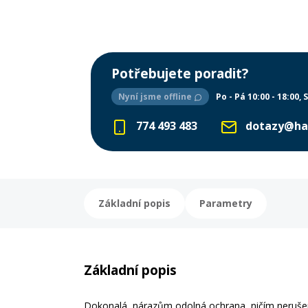
Potřebujete poradit?
Nyní jsme offline
Po - Pá 10:00 - 18:00
S
774 493 483
dotazy@ha
Základní popis
Parametry
Základní popis
Dokonalá, nárazům odolná ochrana, ničím neruše