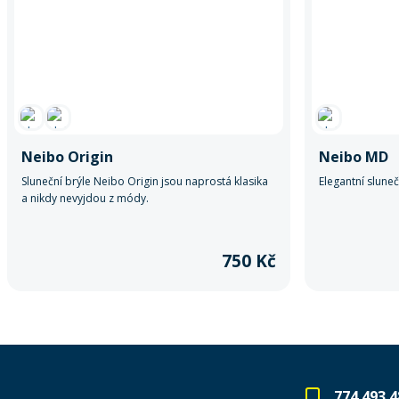
Neibo Origin
Neibo MD
Sluneční brýle Neibo Origin jsou naprostá klasika
Elegantní slune
a nikdy nevyjdou z módy.
750 Kč
774 493 4