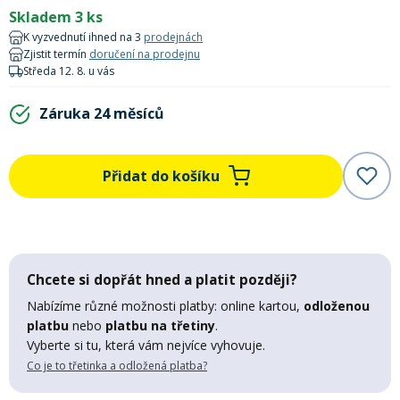
Skladem 3 ks
Mazání a čištění
Páteřáky
K vyzvednutí ihned na 3
prodejnách
Zjistit termín
doručení na prodejnu
Středa 12. 8. u vás
Zabezpečení
Ostatní
Záruka 24 měsíců
Brašny, košíky a nosiče
Vložky do bot
Přidat do košíku
Pumpičky a pumpy
Náhradní díly
Nářadí pro kola
Boby a kluzáky
Chcete si dopřát hned a platit později?
Nabízíme různé možnosti platby: online kartou,
odloženou
Blatníky
platbu
nebo
platbu na třetiny
.
Vyberte si tu, která vám nejvíce vyhovuje.
Co je to třetinka a odložená platba?
Řetězy