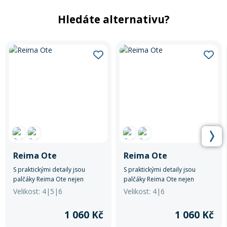
Hledáte alternativu?
Reima Ote
Reima Ote
S praktickými detaily jsou
S praktickými detaily jsou
palčáky Reima Ote nejen
palčáky Reima Ote nejen
skvělým funkčním vybavením
skvělým funkčním vybavením
Velikost: 4|5|6
Velikost: 4|6
pro děti, ale také radostným a
pro děti, ale také radostným a
stylovým doplňkem pro jejich
stylovým doplňkem pro jejich
1 060 Kč
1 060 Kč
zimní dobrodružství.
zimní dobrodružství.