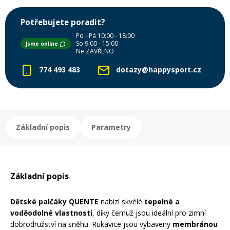
Potřebujete poradit?
Rukavice na kolo
Po - Pá 10:00 - 18:00
So 9:00 - 15:00
Jsme online
Ne ZAVŘENO
774 493 483
dotazy@happysport.cz
Základní popis
Parametry
Základní popis
Dětské palčáky QUENTE
nabízí skvélé
tepelné a
voděodolné vlastnosti
, díky čemuž jsou ideální pro zimní
dobrodružství na sněhu. Rukavice jsou vybaveny
membránou