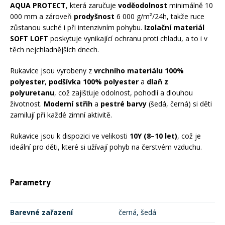
AQUA PROTECT
, která zaručuje
voděodolnost
minimálně 10
000 mm a zároveň
prodyšnost
6 000 g/m²/24h, takže ruce
zůstanou suché i při intenzivním pohybu.
Izolační materiál
SOFT LOFT
poskytuje vynikající ochranu proti chladu, a to i v
těch nejchladnějších dnech.
Rukavice jsou vyrobeny z
vrchního materiálu 100%
polyester
,
podšívka 100% polyester
a
dlaň z
polyuretanu
, což zajišťuje odolnost, pohodlí a dlouhou
životnost.
Moderní střih
a
pestré barvy
(šedá, černá) si děti
zamilují při každé zimní aktivitě.
Rukavice jsou k dispozici ve velikosti
10Y (8–10 let)
, což je
ideální pro děti, které si užívají pohyb na čerstvém vzduchu.
Parametry
Barevné zařazení
černá, šedá