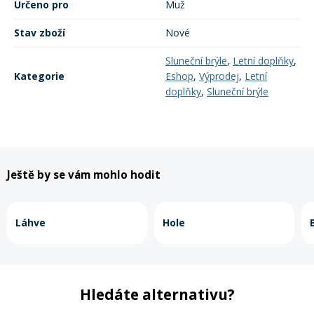
Určeno pro
Muž
Stav zboží
Nové
Rukavice na kolo
Sluneční brýle
,
Letní doplňky
,
Kategorie
Eshop
,
Výprodej
,
Letní
doplňky
,
Sluneční brýle
Ještě by se vám mohlo hodit
Láhve
Hole
Hledáte alternativu?