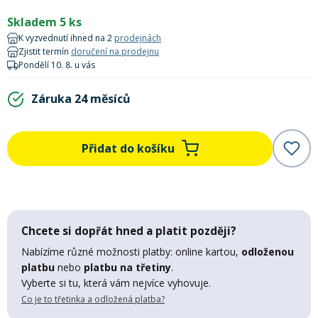
Lyžařské rukavice
Rukavice na běžky
Snowboardové vázání
Skialpové boty
Kukly a uši
Skladem 5 ks
Plavání
K vyzvednutí ihned na 2
prodejnách
Gripy
Kalhoty
Zjistit termín
doručení na prodejnu
Lyžařské vázání
Vázání na běžky
Snowboardové rukavice
Skialpové vázání
Oblečení
Pondělí 10. 8. u vás
Stojánky
Doplňky
Záruka 24 měsíců
Sjezdové hole
Doplňky na běžky
Snowboardové náhradní díly
Skialpové hole
Lyžařské hole
Zvonky a houkačky
Přidat do košíku
Brýle na běžky
Snowboardové doplňky
Skialpové rukavice
Péče o skluznici a hrany
Světla
Skialpové doplňky
Vaky, tašky a batohy
Chcete si dopřát hned a platit později?
Lepení a opravné sady
Skialpové pásy
Dárkové poukazy
Nabízíme různé možnosti platby: online kartou,
odloženou
platbu
nebo
platbu na třetiny
.
Vyberte si tu, která vám nejvíce vyhovuje.
Pláště a duše
Sněžnice
Brusle
Co je to třetinka a odložená platba?