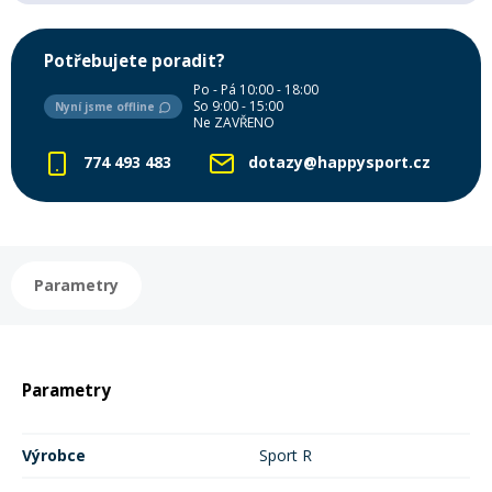
Mazání a čištění
Páteřáky
Potřebujete poradit?
Po - Pá 10:00 - 18:00
Zabezpečení
So 9:00 - 15:00
Nyní jsme offline
Ostatní
Ne ZAVŘENO
774 493 483
dotazy@happysport.cz
Brašny, košíky a nosiče
Vložky do bot
Pumpičky a pumpy
Náhradní díly
Parametry
Nářadí pro kola
Boby a kluzáky
Parametry
Blatníky
Výrobce
Sport R
Řetězy